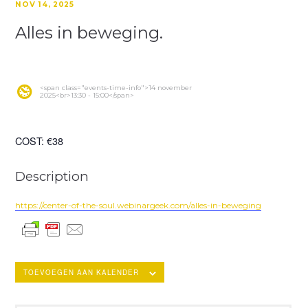
NOV 14, 2025
Alles in beweging.
<span class="events-time-info">14 november
2025<br>13:30 - 15:00</span>
COST:
€38
Description
https://center-of-the-soul.webinargeek.com/alles-in-beweging
TOEVOEGEN AAN KALENDER