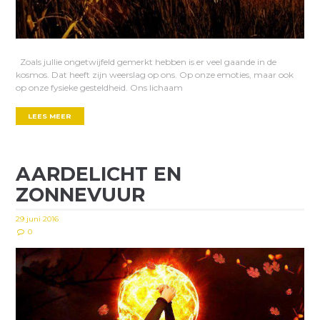
Zoals jullie ongetwijfeld gemerkt hebben is er veel gaande in de
kosmos. Dat heeft zijn weerslag op ons. Op onze emoties, maar ook
op onze fysieke gesteldheid. Ons lichaam
LEES MEER
AARDELICHT EN
ZONNEVUUR
29 juni 2016
0