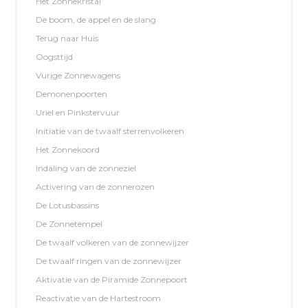
Het Zonnekristal
De boom, de appel en de slang
Terug naar Huis
Oogsttijd
Vurige Zonnewagens
Demonenpoorten
Uriel en Pinkstervuur
Initiatie van de twaalf sterrenvolkeren
Het Zonnekoord
Indaling van de zonneziel
Activering van de zonnerozen
De Lotusbassins
De Zonnetempel
De twaalf volkeren van de zonnewijzer
De twaalf ringen van de zonnewijzer
Aktivatie van de Piramide Zonnepoort
Reactivatie van de Hartestroom