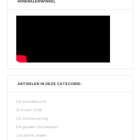
MINERALENWINKEL
ARTIKELEN IN DEZE CATEGORIE:
De Zonneburcht.
21 maart 2018.
De Zonnewoning.
De gouden Zonnepoort.
Lotuslicht zaaien