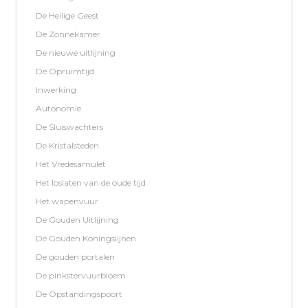
De Heilige Geest
De Zonnekamer
De nieuwe uitlijning
De Opruimtijd
Inwerking
Autonomie
De Sluiswachters
De Kristalsteden
Het Vredesamulet
Het loslaten van de oude tijd
Het wapenvuur
De Gouden Uitlijning
De Gouden Koningslijnen
De gouden portalen
De pinkstervuurbloem
De Opstandingspoort