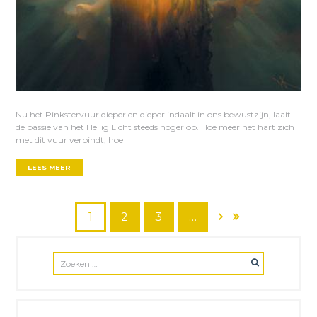
Nu het Pinkstervuur dieper en dieper indaalt in ons bewustzijn, laait
de passie van het Heilig Licht steeds hoger op. Hoe meer het hart zich
met dit vuur verbindt, hoe
LEES MEER
1
2
3
…