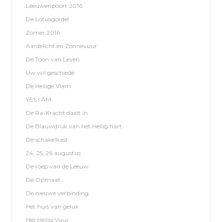
Leeuwenpoort 2016
De Lotusgordel
Zomer 2016
Aardelicht en Zonnevuur
De Toon van Leven
Uw wil geschiede
De Heilige Vlam
YES I AM
De Ra-Kracht daalt in
De Blauwdruk van het Heilig hart
De schakelkast
24, 25, 26 augustus
De roep van de Leeuw
De Opmaat
De nieuwe verbinding
Het huis van geluk
Het Heilig Vuur