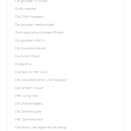
De gouden V-snaar
DNA-herstel
De DNA-hoeders
De gouden zeepaardjes
Zonnegoud en bliksemflitsen
De gouden storm
De Zonnekinderen
De Ankh Poort
Golgotha
Dansen in het Vuur
De zonneschatten van Egypte
Gevangen Goud
Het vurig rad
De Zonneridders
De Zonnewijzer
Het Zonnekristal
De boom, de appel en de slang