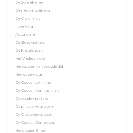
De Zonnekamer
De nieuwe uitlijning
De Opruimtijd
Inwerking
Autonomie
De Sluiswachters
De Kristalsteden
Het Vredesamulet
Het loslaten van de oude tijd
Het wapenvuur
De Gouden Uitlijning
De Gouden Koningslijnen
De gouden portalen
De pinkstervuurbloem
De Opstandingspoort
De Gouden Zonnedoop
Het gouden Elixer