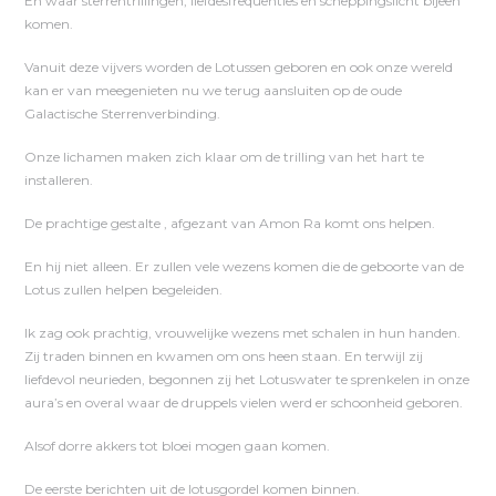
En waar sterrentrillingen, liefdesfrequenties en scheppingslicht bijeen
komen.
Vanuit deze vijvers worden de Lotussen geboren en ook onze wereld
kan er van meegenieten nu we terug aansluiten op de oude
Galactische Sterrenverbinding.
Onze lichamen maken zich klaar om de trilling van het hart te
installeren.
De prachtige gestalte , afgezant van Amon Ra komt ons helpen.
En hij niet alleen. Er zullen vele wezens komen die de geboorte van de
Lotus zullen helpen begeleiden.
Ik zag ook prachtig, vrouwelijke wezens met schalen in hun handen.
Zij traden binnen en kwamen om ons heen staan. En terwijl zij
liefdevol neurieden, begonnen zij het Lotuswater te sprenkelen in onze
aura’s en overal waar de druppels vielen werd er schoonheid geboren.
Alsof dorre akkers tot bloei mogen gaan komen.
De eerste berichten uit de lotusgordel komen binnen.