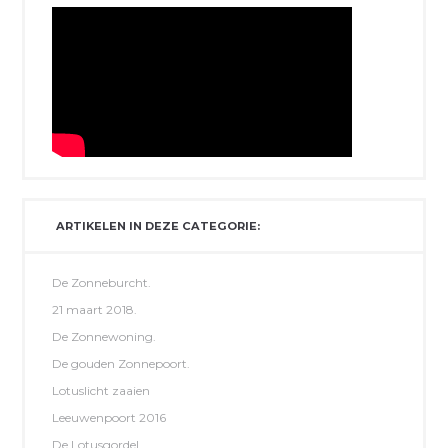
ARTIKELEN IN DEZE CATEGORIE:
De Zonneburcht.
21 maart 2018.
De Zonnewoning.
De gouden Zonnepoort.
Lotuslicht zaaien
Leeuwenpoort 2016
De Lotusgordel