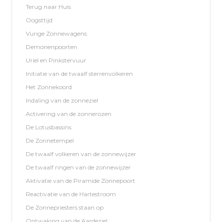
Terug naar Huis
Oogsttijd
Vurige Zonnewagens
Demonenpoorten
Uriel en Pinkstervuur
Initiatie van de twaalf sterrenvolkeren
Het Zonnekoord
Indaling van de zonneziel
Activering van de zonnerozen
De Lotusbassins
De Zonnetempel
De twaalf volkeren van de zonnewijzer
De twaalf ringen van de zonnewijzer
Aktivatie van de Piramide Zonnepoort
Reactivatie van de Hartestroom
De Zonnepriesters staan op
Ontwaking van de Aardeziel