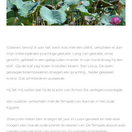
Gisteren, terwijl ik aan het werk was met een cliënt, verscheen er aan
mijn linkerzijde een prachtige gestalte. Lang van gestalte, smal
gezicht, gekleed in een geelgouden mantel. In zijn hand droeg hij een
staf . Op de staf zag ik een kristallen bloem. Een Lotus. De open,
gelaagde bloembladeren droegen een prachtig , helder geslepen
kristal. Dat schitterde en pulseerde.
Hij liet mij weten dat hij de kracht van Amon-Ra vertegenwoordigde.
Van oudsher verbonden met de Tempels van Karnak in het oude
Egypte.
Zoals jullie weten ben ik begin dit jaar in Luxor geweest en heb daar
mogen zien hoe de oude pilaren en stenen van De Tempels doorstraald
werden met het licht van Amon Ra. Duizenden lichtdeeltjes