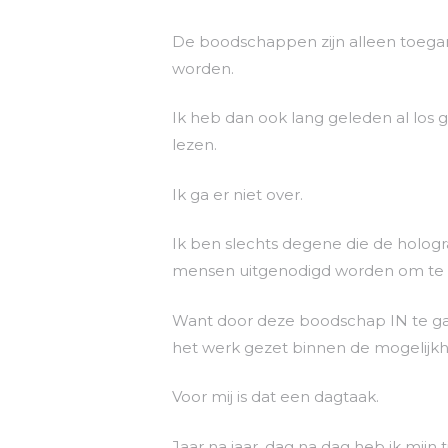
De boodschappen zijn alleen toegan
worden.
Ik heb dan ook lang geleden al lo
lezen.
Ik ga er niet over.
Ik ben slechts degene die de holo
mensen uitgenodigd worden om te 
Want door deze boodschap IN te g
het werk gezet binnen de mogelijkh
Voor mij is dat een dagtaak.
Jaar na jaar, dag na dag heb ik mijn 