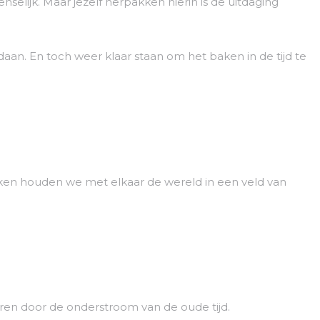
elijk. Maar jezelf herpakken hierin is de uitdaging
aan. En toch weer klaar staan om het baken in de tijd te
ken houden we met elkaar de wereld in een veld van
uren door de onderstroom van de oude tijd.