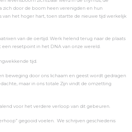
den levensboom zichtbaar werd in de thymus, de
a zich door de boom heen verenigden en hun
van het hoger hart, toen startte de nieuwe tijd werkelijk
atrixen van de oertijd. Werk helend terug naar de plaats
kt een resetpoint in het DNA van onze wereld.
ngwekkende tijd.
 en beweging door ons lichaam en geest wordt gedragen
edachte, maar in ons totale Zijn vindt de omzetting
alend voor het verdere verloop van dit gebeuren.
overhoop” gegooid voelen. We schrijven geschiedenis