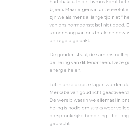
hartchakra.. In de thymus komt het
bijeen. Maar ergens in onze evolutie
zijn we als mens al lange tijd niet “
van ons hormoonstelsel niet goed. Er
samenhang van ons totale celbewustz
ontregeld geraakt.
De gouden straal, de samensmelting
de heling van dit fenomeen. Deze g
energie helen.
Tot in onze diepste lagen worden d
Merkaba van goud licht geactiveerd
De wereld waarin we allemaal in ons
heling is nodig om straks weer volle
oorspronkelijke bedoeling – het ori
gebracht.