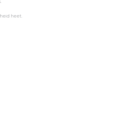
.
nheid heet.