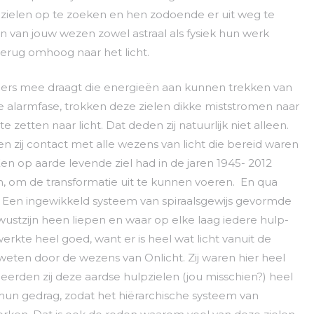
 zielen op te zoeken en hen zodoende er uit weg te
len van jouw wezen zowel astraal als fysiek hun werk
erug omhoog naar het licht.
mers mee draagt die energieën aan kunnen trekken van
gste alarmfase, trokken deze zielen dikke miststromen naar
 zetten naar licht. Dat deden zij natuurlijk niet alleen.
n zij contact met alle wezens van licht die bereid waren
n op aarde levende ziel had in de jaren 1945- 2012
, om de transformatie uit te kunnen voeren. En qua
 Een ingewikkeld systeem van spiraalsgewijs gevormde
wustzijn heen liepen en waar op elke laag iedere hulp-
erkte heel goed, want er is heel wat licht vanuit de
eten door de wezens van Onlicht. Zij waren hier heel
eerden zij deze aardse hulpzielen (jou misschien?) heel
hun gedrag, zodat het hiërarchische systeem van