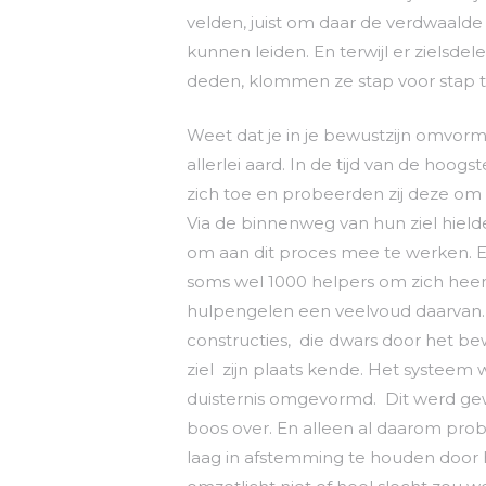
velden, juist om daar de verdwaalde
kunnen leiden. En terwijl er zielsde
deden, klommen ze stap voor stap t
Weet dat je in je bewustzijn omvor
allerlei aard. In de tijd van de hoo
zich toe en probeerden zij deze om te
Via de binnenweg van hun ziel hielde
om aan dit proces mee te werken. Ee
soms wel 1000 helpers om zich heen
hulpengelen een veelvoud daarvan.
constructies, die dwars door het be
ziel zijn plaats kende. Het systeem w
duisternis omgevormd. Dit werd gew
boos over. En alleen al daarom prob
laag in afstemming te houden door 