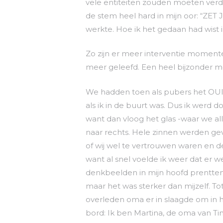
vele entiteiten zouden moeten ver
de stem heel hard in mijn oor: “ZET 
werkte. Hoe ik het gedaan had wist ik
Zo zijn er meer interventie momente
meer geleefd. Een heel bijzonder m
We hadden toen als pubers het OUI
als ik in de buurt was. Dus ik werd
want dan vloog het glas -waar we al
naar rechts. Hele zinnen werden ge
of wij wel te vertrouwen waren en d
want al snel voelde ik weer dat er 
denkbeelden in mijn hoofd prentten. 
maar het was sterker dan mijzelf. To
overleden oma er in slaagde om in he
bord: Ik ben Martina, de oma van 