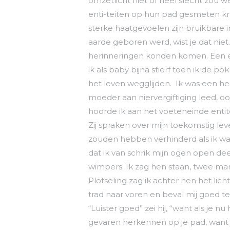
omzetlicht niet of heel slecht zou 
enti-teiten op hun pad gesmeten kreg
sterke haatgevoelen zijn bruikbare ins
aarde geboren werd, wist je dat niet.
herinneringen konden komen. Een en
ik als baby bijna stierf toen ik de p
het leven wegglijden. Ik was een h
moeder aan niervergiftiging leed, 
hoorde ik aan het voeteneinde entite
Zij spraken over mijn toekomstig le
zouden hebben verhinderd als ik wa
dat ik van schrik mijn ogen open dee
wimpers. Ik zag hen staan, twee ma
Plotseling zag ik achter hen het lich
trad naar voren en beval mij goed te 
“Luister goed” zei hij, “want als je n
gevaren herkennen op je pad, want je 