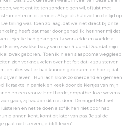
werken. Dat is ook de reden waarom veel van deze zielen
en, want ent-iteiten zonder eigen wil, of juist met
trumenten in dit proces. Als je als hulpziel in die tijd op
 De trilling was toen zo laag, dat we niet direct bij onze
keling heeft dat maar door gehad. Ik herinner mij dat
okken -injectie had gekregen. Ik worstelde en voelde al
eel kleine, zwakke baby van maar 4 pond. Doordat mijn
ook al zwak geboren. Toen ik in een slaapcoma weggleed
iten zich verkneukelen over het feit dat ik zou sterven.
ven, en alles wat er had kunnen gebeuren en hoe zij dat
s blijven leven. Hun lach klonk zo snerpend en gemeen
d. Ik raakte in paniek en keek door de kiertjes van mijn
nnen en een vrouw. Heel harde, empathie-loze wezens.
t aan gaan, zij hadden dit niet door. De engel Michaël
luisteren en net te doen alsof ik hen niet door had.
u hun plannen kent, komt dit later van pas. Je zal de
gaat niet sterven, je blijft leven”.