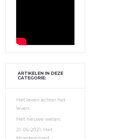
ARTIKELEN IN DEZE
CATEGORIE:
Het leven achter het
leven.
Het nieuwe weten.
21-06-2021. Het
Moederbloed.