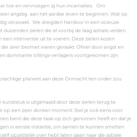
ar toe en vervroegen zij hun incarnaties. Om
eer angstig aan het aardse leven te beginnen. Wat op
rnstig verzwakt. We dreigden hierdoor in een vicieuze
t duizenden zielen die al voorbij de laag astrale velden
 een interventie uit te voeren. Deze zielen kozen
 uit die zeer besmet waren geraakt. Ofwel door angst en
jnen dominante trillings-verlagers voortgekomen zijn.
prachtige planeet aan deze Onmacht ten onder zou
r kunststuk is uitgehaald door deze zielen terug te
rde op een zeer donker moment. Stel je ook eens voor
ielen bent die deze taak op zich genomen heeft en dat je
agen in eerste instantie, om samen te kunnen smelten
zelf opzettelijk over hebt laten gaan naar die astrale