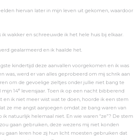
beelden hiervan later in mijn leven uit gekomen, waardoor
ik wakker en schreeuwde ik het hele huis bij elkaar.
werd gealarmeerd en ik haalde het.
oegste kindertijd deze aanvallen voorgekomen en ik was
een was, werd er van alles geprobeerd om mij schrik aan
paren om de gevoelige zieltjes onder jullie niet bang te
e
 mijn 14
levensjaar. Toen ik op een nacht bibberend
 en ik niet meer wist wat te doen, hoorde ik een stem
 dat ze me angst aanjoegen omdat ze bang waren van
 ik natuurlijk helemaal niet. En wie waren “ze”? De stem
cht zou gaan gebruiken, deze wezens mij niet konden
ou gaan leren hoe zij hun licht moesten gebruiken dat