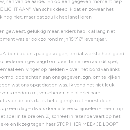
dwijnen van de aarde. En op een gegeven moment riep
JE LICHT AAN”. Van schrik deed ik dat en zowaar het
 nog niet, maar dat zou ik heel snel leren.
n geweest, gelukkig maar, anders had ik al lang niet
e
e
oment was er ook zo rond mijn 15
/16
levensjaar.
JA-bord op ons pad gekregen, en dat werkte heel goed
 door iedereen gevraagd om deel te nemen aan dit spel,
lemaal een vinger op hielden – over het bord van links
vormd, opdrachten aan ons gegeven, zgn. om te kijken
eden wat ons opgedragen was. Ik vond het niet leuk,
wezens rondom mij verschenen die allerlei nare
Ik voelde ook dat ik het eigenlijk niet moest doen,
t op een dag – dwars door alle verschijnselen – heen mijn
t spel in te breken. Zij schreef in razende vaart op het
Tineke en ik zeg tegen haar STOP HIER MEE< JE LOOPT