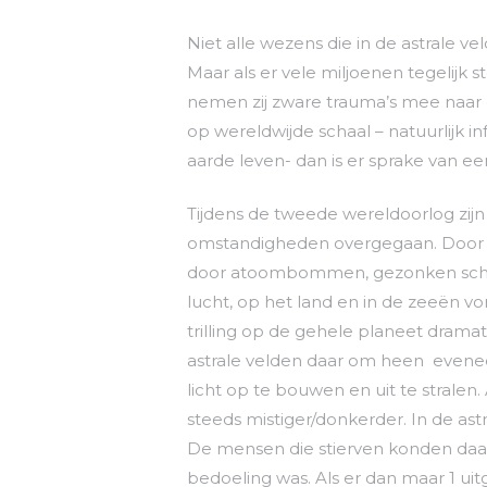
Niet alle wezens die in de astrale v
Maar als er vele miljoenen tegelijk
nemen zij zware trauma’s mee naar d
op wereldwijde schaal – natuurlijk i
aarde leven- dan is er sprake van een
Tijdens de tweede wereldoorlog zij
omstandigheden overgegaan. Door ho
door atoombommen, gezonken sche
lucht, op het land en in de zeeën vo
trilling op de gehele planeet dramat
astrale velden daar om heen eveneen
licht op te bouwen en uit te stralen
steeds mistiger/donkerder. In de ast
De mensen die stierven konden daar 
bedoeling was. Als er dan maar 1 uitga