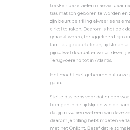
trekken deze zielen massaal daar na
traumatisch geboren te worden en z
zijn beurt de trilling alweer eens e
cirkel te raken. Daarom is het ook da
geraakt waren, teruggekeerd zijn om
families, geboortelijnen, tijdslijnen
pijn,ofwel doordat er vanuit deze li
Terugvoerend tot in Atlantis.
Het mocht niet gebeuren dat onze 
gaan.
Stel je dus eens voor dat er een waa
brengen in de tijdslijnen van de aa
dat jij misschien wel een van deze z
daarom je trilling hebt moeten verl
met het Onlicht. Besef dat je soms je