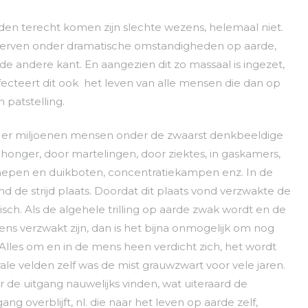
elden terecht komen zijn slechte wezens, helemaal niet.
 sterven onder dramatische omstandigheden op aarde,
e andere kant. En aangezien dit zo massaal is ingezet,
nfecteert dit ook het leven van alle mensen die dan op
 patstelling.
n er miljoenen mensen onder de zwaarst denkbeeldige
nger, door martelingen, door ziektes, in gaskamers,
pen en duikboten, concentratiekampen enz. In de
nd de strijd plaats. Doordat dit plaats vond verzwakte de
isch. Als de algehele trilling op aarde zwak wordt en de
s verzwakt zijn, dan is het bijna onmogelijk om nog
. Alles om en in de mens heen verdicht zich, het wordt
rale velden zelf was de mist grauwzwart voor vele jaren.
de uitgang nauwelijks vinden, wat uiteraard de
ng overblijft, nl. die naar het leven op aarde zelf,