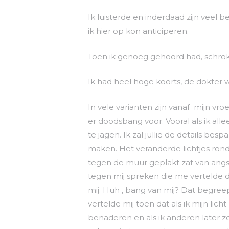
Ik luisterde en inderdaad zijn veel 
ik hier op kon anticiperen.
Toen ik genoeg gehoord had, schrok 
Ik had heel hoge koorts, de dokter 
In vele varianten zijn vanaf mijn vr
er doodsbang voor. Vooral als ik all
te jagen. Ik zal jullie de details bes
maken. Het veranderde lichtjes rond
tegen de muur geplakt zat van angst
tegen mij spreken die me vertelde
mij. Huh , bang van mij? Dat begreep
vertelde mij toen dat als ik mijn li
benaderen en als ik anderen later z