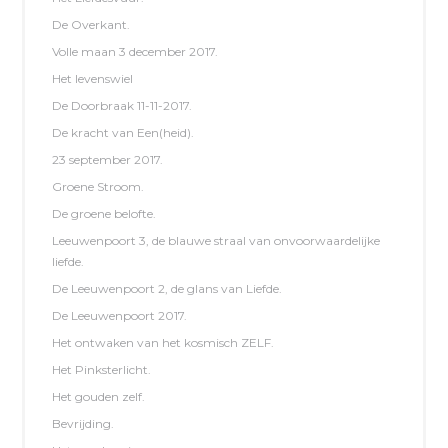
De Overkant.
Volle maan 3 december 2017.
Het levenswiel
De Doorbraak 11-11-2017.
De kracht van Een(heid).
23 september 2017.
Groene Stroom.
De groene belofte.
Leeuwenpoort 3, de blauwe straal van onvoorwaardelijke
liefde.
De Leeuwenpoort 2, de glans van Liefde.
De Leeuwenpoort 2017.
Het ontwaken van het kosmisch ZELF.
Het Pinksterlicht.
Het gouden zelf.
Bevrijding.