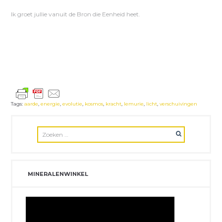
Ik groet jullie vanuit de Bron die Eenheid heet.
Tags:
aarde
,
energie
,
evolutie
,
kosmos
,
kracht
,
lemurie
,
licht
,
verschuivingen
MINERALENWINKEL