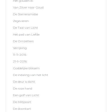
Het gouden ei.
Van Zilver naar Goud.
De Sterrensmidse
Zegevieren
De Taal van Licht
Het pad van Liefde
De Omzetters
Verrijking
11-11-2016
21-9-2016
Goddelijke bliksem
De indaling van het licht
De deur is dicht
De roze hand
Een golf van Licht
De Miltpoort
De doorstart