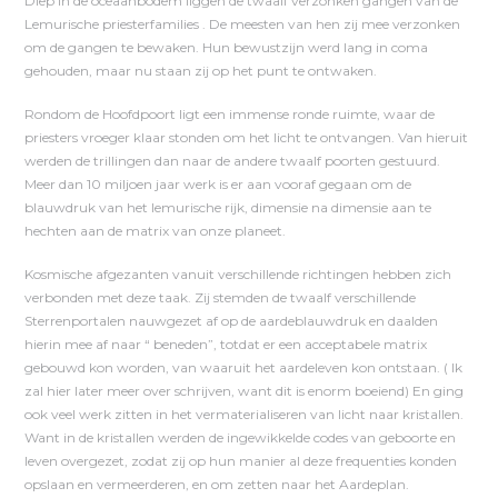
Diep in de oceaanbodem liggen de twaalf verzonken gangen van de
Lemurische priesterfamilies . De meesten van hen zij mee verzonken
om de gangen te bewaken. Hun bewustzijn werd lang in coma
gehouden, maar nu staan zij op het punt te ontwaken.
Rondom de Hoofdpoort ligt een immense ronde ruimte, waar de
priesters vroeger klaar stonden om het licht te ontvangen. Van hieruit
werden de trillingen dan naar de andere twaalf poorten gestuurd.
Meer dan 10 miljoen jaar werk is er aan vooraf gegaan om de
blauwdruk van het lemurische rijk, dimensie na dimensie aan te
hechten aan de matrix van onze planeet.
Kosmische afgezanten vanuit verschillende richtingen hebben zich
verbonden met deze taak. Zij stemden de twaalf verschillende
Sterrenportalen nauwgezet af op de aardeblauwdruk en daalden
hierin mee af naar “ beneden”, totdat er een acceptabele matrix
gebouwd kon worden, van waaruit het aardeleven kon ontstaan. ( Ik
zal hier later meer over schrijven, want dit is enorm boeiend) En ging
ook veel werk zitten in het vermaterialiseren van licht naar kristallen.
Want in de kristallen werden de ingewikkelde codes van geboorte en
leven overgezet, zodat zij op hun manier al deze frequenties konden
opslaan en vermeerderen, en om zetten naar het Aardeplan.