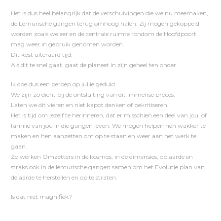
Het is dus heel belangrijk dat de verschuivingen die we nu meemaken,
de Lemurische gangen terug omhoog halen. Zij mogen gekoppeld
worden zoals weleer en de centrale ruimte rondom de Hoofdpoort
mag weer in gebruik genomen worden.
Dit kost uiteraard tijd.
Als dit te snel gaat, gaat de planeet in zijn geheel ten onder.
Ik doe dus een beroep op jullie geduld.
We zijn zo dicht bij de ontsluiting van dit immense proces.
Laten we dit vieren en niet kapot denken of bekritiseren.
Het is tijd om jezelf te herinneren, dat er misschien een deel van jou, of
familie van jou in die gangen leven. We mogen helpen hen wakker te
maken en hen aanzetten om op te staan en weer aan het werk te
gaan.
Zo werken Omzetters in de kosmos, in de dimensies, op aarde en
straks ook in de lemurische gangen samen om het Evolutie plan van
de aarde te herstellen en op te straten.
Is dat niet magnifiek?