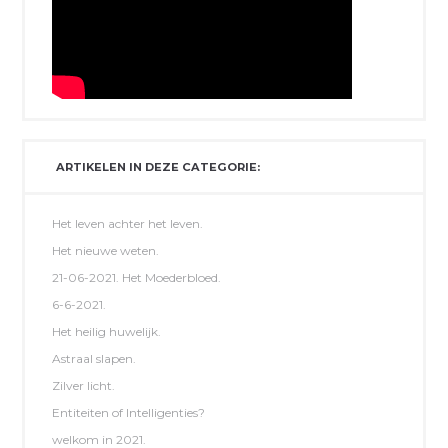
ARTIKELEN IN DEZE CATEGORIE:
Het leven achter het leven.
Het nieuwe weten.
21-06-2021. Het Moederbloed.
6-6-2021.
Het heilig huwelijk.
Astraal slapen.
Zilver licht.
Entiteiten of Intelligenties?
welkom in 2021.