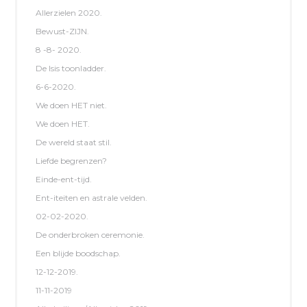
Allerzielen 2020.
Bewust-ZIJN.
8 -8- 2020.
De Isis toonladder.
6-6-2020.
We doen HET niet.
We doen HET.
De wereld staat stil.
Liefde begrenzen?
Einde-ent-tijd.
Ent-iteiten en astrale velden.
02-02-2020.
De onderbroken ceremonie.
Een blijde boodschap.
12-12-2019.
11-11-2019