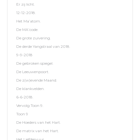
Er zij licht.
12-12-2018.
Het Ma’atom.
De MA’code.
De grote zuivering.
De derde Yangstraal van 2018.
9-9-2018
De gebroken spiegel.
De Leeuwenpoort.
De z(w)evende Maand.
De klankvelden.
6-6-2018.
Vervolg Toon 9.
Toon 9
De Hoeders van het Hart.
De matrix van het Hart.
Het Liefdesvuur.