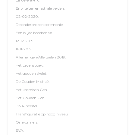
Einde-ent-tijd.
Ent-iteiten en astrale velden.
02-02-2020.
De onderbroken ceremonie.
Een blijde boodschap.
12-12-2019.
11-11-2019
Allerheiligen/Allerzielen 2019.
Het Levensboek.
Het gouden skelet.
De Gouden Michaël.
Het kosmisch Gen
Het Gouden Gen
DNA-herstel.
Transfiguratie op hoog niveau
Omvormers.
EVA.