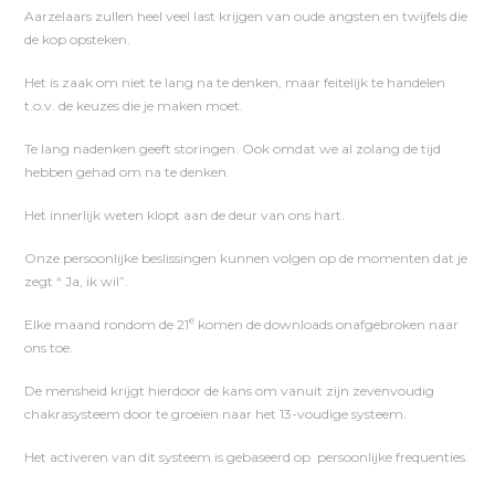
Aarzelaars zullen heel veel last krijgen van oude angsten en twijfels die
de kop opsteken.
Het is zaak om niet te lang na te denken, maar feitelijk te handelen
t.o.v. de keuzes die je maken moet.
Te lang nadenken geeft storingen. Ook omdat we al zolang de tijd
hebben gehad om na te denken.
Het innerlijk weten klopt aan de deur van ons hart.
Onze persoonlijke beslissingen kunnen volgen op de momenten dat je
zegt “ Ja, ik wil”.
e
Elke maand rondom de 21
komen de downloads onafgebroken naar
ons toe.
De mensheid krijgt hierdoor de kans om vanuit zijn zevenvoudig
chakrasysteem door te groeien naar het 13-voudige systeem.
Het activeren van dit systeem is gebaseerd op persoonlijke frequenties.