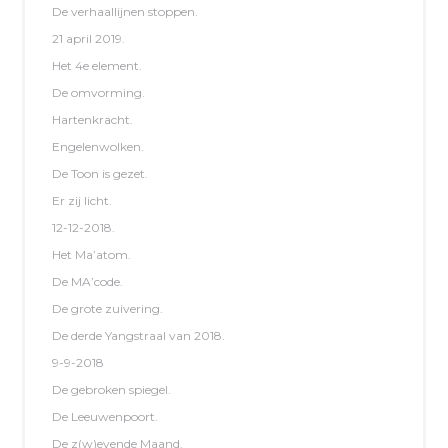
De verhaallijnen stoppen.
21 april 2019.
Het 4e element.
De omvorming.
Hartenkracht.
Engelenwolken.
De Toon is gezet.
Er zij licht.
12-12-2018.
Het Ma’atom.
De MA’code.
De grote zuivering.
De derde Yangstraal van 2018.
9-9-2018
De gebroken spiegel.
De Leeuwenpoort.
De z(w)evende Maand.