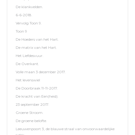
De klankvelden.
6-6-2018.
Vervolg Toon 9.
Toon 9
De Hoeders van het Hart.
De matrix van het Hart.
Het Liefdesvuur.
De Overkant.
Volle maan 3 december 2017.
Het levenswiel
De Doorbraak 11-11-2017.
De kracht van Een(heid).
23 september 2017.
Groene Stroom.
De groene belofte.
Leeuwenpoort 3, de blauwe straal van onvoorwaardelijke