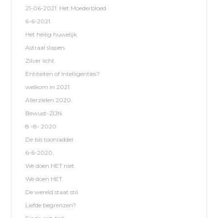
21-06-2021. Het Moederbloed.
6-6-2021.
Het heilig huwelijk.
Astraal slapen.
Zilver licht.
Entiteiten of Intelligenties?
welkom in 2021.
Allerzielen 2020.
Bewust-ZIJN.
8 -8- 2020.
De Isis toonladder.
6-6-2020.
We doen HET niet.
We doen HET.
De wereld staat stil.
Liefde begrenzen?