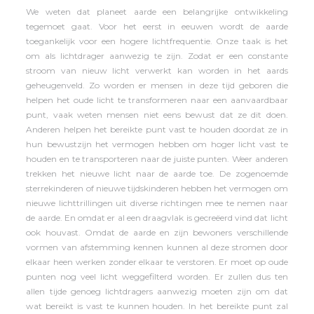
We weten dat planeet aarde een belangrijke ontwikkeling
tegemoet gaat. Voor het eerst in eeuwen wordt de aarde
toegankelijk voor een hogere lichtfrequentie. Onze taak is het
om als lichtdrager aanwezig te zijn. Zodat er een constante
stroom van nieuw licht verwerkt kan worden in het aards
geheugenveld. Zo worden er mensen in deze tijd geboren die
helpen het oude licht te transformeren naar een aanvaardbaar
punt, vaak weten mensen niet eens bewust dat ze dit doen.
Anderen helpen het bereikte punt vast te houden doordat ze in
hun bewustzijn het vermogen hebben om hoger licht vast te
houden en te transporteren naar de juiste punten. Weer anderen
trekken het nieuwe licht naar de aarde toe. De zogenoemde
sterrekinderen of nieuwe tijdskinderen hebben het vermogen om
nieuwe lichttrillingen uit diverse richtingen mee te nemen naar
de aarde. En omdat er al een draagvlak is gecreëerd vind dat licht
ook houvast. Omdat de aarde en zijn bewoners verschillende
vormen van afstemming kennen kunnen al deze stromen door
elkaar heen werken zonder elkaar te verstoren. Er moet op oude
punten nog veel licht weggefilterd worden. Er zullen dus ten
allen tijde genoeg lichtdragers aanwezig moeten zijn om dat
wat bereikt is vast te kunnen houden. In het bereikte punt zal