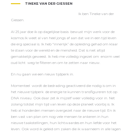
TINEKE VAN DER GIESSEN
Ik ben Tineke van der
Giessen.
Al 25 jaar doe ik op dagelijkse basis bewust mijn werk voor de
kosmos.Ik weet al van heel jongs af aan dat we in een tijd leven
die erg speciaal is. Ik heb “innerlijk” de opleiding gehad om klaar
te staan voor de wereld en de mensheid. Dat is niet altijd
gemakkelijk geweest. Ik heb me volledig ingezet om enorm veel
oud licht weg te filteren en om te zetten naar nieuw.
En nu gaan we een nieuw tijdperk in.
Momenteel wordt de bedrading geactiveerd die nodig is om in
het nieuwe tijdperk de energie te kunnen transfigureren tot op
DNA niveau. Ook daar zet ik mijzelf weer volledig voor in. Net
zolang totdat mijn tijd van leven op deze planeet voorbij is. Ik
heb al honderden mensen overgezet naar de nieuwe tijd. En ik
ben vast van plan om nog vele mensen te ankeren in hun
nieuwe taakstellingen, hun lichtwaardes en hun liefde voor het
leven. Ook word ik geleid om zaken die ik waarneem in alle lagen