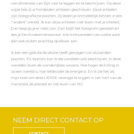
van dimensies van Zijn vast te leggen en te beschrijven. Op deze
wijze heb ik al honderden artikelen geschreven. Deze artikelen
zijn holografische poorten. Zij leiden je onmiddellijk binnen in een
“ andere” wereld. Je kan deze artikelen niet lezen met je intellect.
Dan begrijp je er niets van. Dan blijft het hologram gesloten en
lees je Een/tweedimensionaal. Alle lichtwerelden van welke aard
dan ook sluiten prachtig op elkaar aan.
Ik ben een gids die de sleutel heeft gekregen van duizenden
poorten. En daarom kan ik die werelden ook beschrijven.
In deze
werelden leven de wonderlijkste wezens.
Hoe hoger de trilling in
zo een wereld is, hoe liefdevoller de energie is. En ik zie het als
mijn taak om deze LIEFDE verenigd te krijgen in het hart van de
mensheid, de planeet en het leven van NU.
NEEM DIRECT CONTACT OP
CONTACT