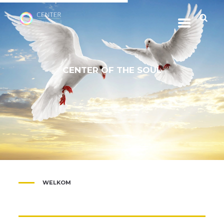
C
E
N
T
E
R
O
F
T
H
E
S
O
U
L
WELKOM