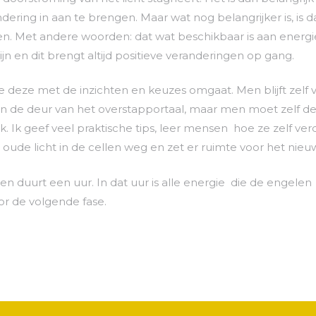
ndering in aan te brengen.
Maar wat nog belangrijker is, is 
en.
Met andere woorden: dat wat beschikbaar is aan energie
en dit brengt altijd positieve veranderingen op gang.
hoe deze met de inzichten en keuzes omgaat.
Men blijft zelf
n de deur van het overstapportaal, maar men moet zelf d
jk.
Ik geef veel praktische tips, leer mensen hoe ze zelf v
t oude licht in de cellen weg en zet er ruimte voor het nieuw
 en duurt een uur.
In dat uur is alle energie die de engel
or de volgende fase.