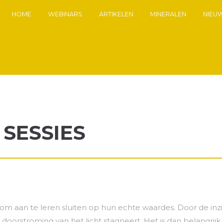
HOME
WEBINARS
ARTIKELEN
MINERALEN
NIEU
 SESSIES
 om aan te leren sluiten op hun echte waardes.
Door de inzi
e doorstroming van het licht stagneert.
Het is dan belangrij