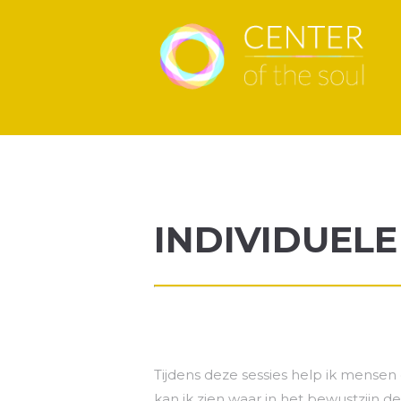
INDIVIDUELE
Tijdens deze sessies help ik mensen
kan ik zien waar in het bewustzijn d