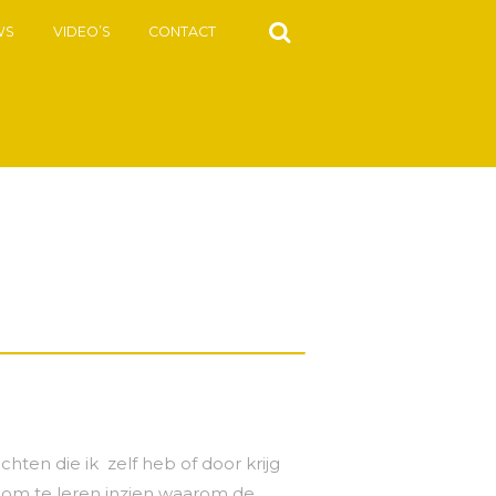
WS
VIDEO’S
CONTACT
chten die ik zelf heb of door krijg
k om te leren inzien waarom de