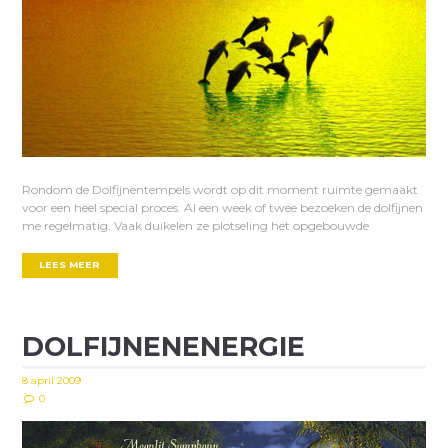
Rondom de Dolfijnentempels wordt op dit moment ruimte gemaakt
voor een heel special proces. Al een week of twee bezoeken de dolfijnen
me regelmatig. Vaak duikelen ze plotseling het opgebouwde
LEES MEER
DOLFIJNENENERGIE
8 april 2009
0