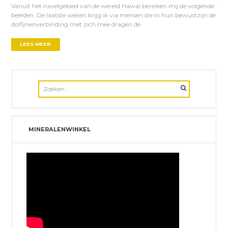
Vanuit het navelgebied van de wereld Hawaï bereiken mij de volgende
beelden. De laatste weken krijg ik via mensen die in hun bewustzijn de
dolfijnenverbinding met zich mee dragen de
LEES MEER
MINERALENWINKEL