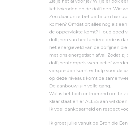
Zie je het al voor je? Wil je er ook 
lichtvrienden en de dolfijnen. Wie w
Zou daar onze behoefte om hier o
komen? Omdat dit alles nog als een 
de oppervlakte komt? Houd goed voo
dolfijnen van heel andere orde is d
het energieveld van de dolfijnen d
met ons energetisch afval. Zodat zi
dolfijnentempels weer actief worde
verspreiden komt er hulp voor de aar
op deze niveaus komt de samenwer
De aanbouw is in volle gang.
Wat is het toch ontroerend om te zi
klaar staat en er ALLES aan wil do
Ik voel dankbaarheid en respect voo
Ik groet jullie vanuit de Bron die Ee