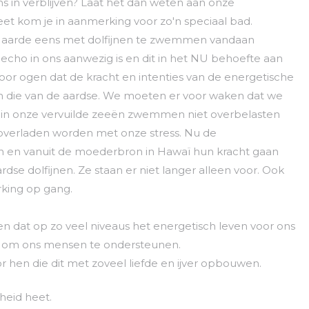
eens in verblijven? Laat het dan weten aan onze
eet kom je in aanmerking voor zo'n speciaal bad.
p aarde eens met dolfijnen te zwemmen vandaan
echo in ons aanwezig is en dit in het NU behoefte aan
r ogen dat de kracht en intenties van de energetische
an die van de aardse. We moeten er voor waken dat we
ie in onze vervuilde zeeën zwemmen niet overbelasten
j overladen worden met onze stress. Nu de
n en vanuit de moederbron in Hawaï hun kracht gaan
dse dolfijnen. Ze staan er niet langer alleen voor. Ook
king op gang.
en dat op zo veel niveaus het energetisch leven voor ons
en om ons mensen te ondersteunen.
r hen die dit met zoveel liefde en ijver opbouwen.
nheid heet.