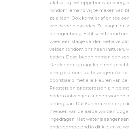
plotseling het opgebouwde energie
rondom iemand vrij te maken van bl
ze alleen. Ook komt er af en toe ee
van diepe blokkades. Ze zingen en 
de regenboog. Echt schitterend om t
weer een stapje verder. Behalve dat z
velden rondom ons heen insturen, w
baden. Deze baden nemen een specia
De vloeren zijn ingelegd met prachti
energiestroom op te vangen. Als ze ge
doorstraald met alle kleuren van d
Priesters en priesteressen zijn bela
baden ontvangen kunnen worden om
ondergaan. Dat kunnen zielen zijn di
mensen van de aarde worden opgehaa
ingedragen. Het water is aangenaam
onderdompelend in dit kleurrijke wa