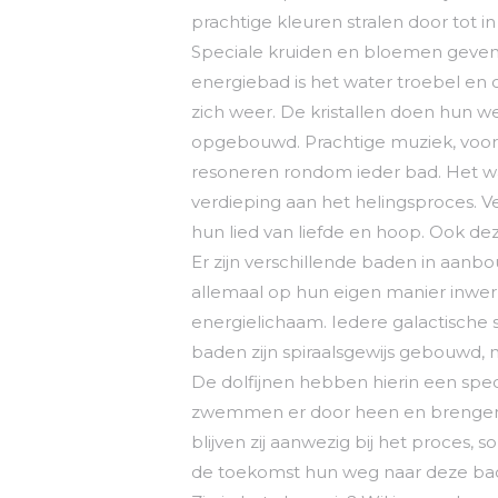
prachtige kleuren stralen door tot in
Speciale kruiden en bloemen geven 
energiebad is het water troebel en o
zich weer. De kristallen doen hun 
opgebouwd. Prachtige muziek, voor
resoneren rondom ieder bad. Het wa
verdieping aan het helingsproces. 
hun lied van liefde en hoop. Ook de
Er zijn verschillende baden in aanbou
allemaal op hun eigen manier inwer
energielichaam. Iedere galactische 
baden zijn spiraalsgewijs gebouwd, 
De dolfijnen hebben hierin een speci
zwemmen er door heen en brengen ee
blijven zij aanwezig bij het proces, 
de toekomst hun weg naar deze baden