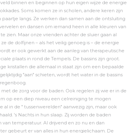
veld binnen en beginnen op hun eigen wijze de energie
okkades. Soms komen ze in scholen, andere keren zijn
n paartje langs. Ze werken dan samen aan de ontsluiting
wervelen en dansen om iemand heen in alle kleuren van
e zien. Maar onze vrienden achter de sluier gaan al
e de dolfijnen – als het veilig genoeg is – de energie
ordt er ook gewerkt aan de aanleg van therapeutische
le plaats in rond de Tempels. De bassins zijn groot.
ge kristallen die allemaal in staat zijn om een bepaalde
lijktijdig "aan" schieten, wordt het water in de bassins
e regenboog.
st met de zorg voor de baden. Ook regelen zij wie er in de
 op een diep niveau een celreiniging te mogen
e al in de " tussenwerelden" aanwezig zijn, maar ook
ld. 's Nachts in hun slaap. Zij worden de baden
 van temperatuur. Al drijvend en zo nu en dan
ter gebeurt er van alles in hun energielichaam. De