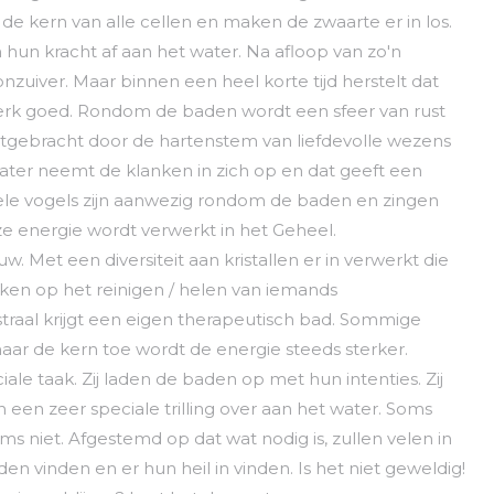
 de kern van alle cellen en maken de zwaarte er in los.
hun kracht af aan het water. Na afloop van zo'n
nzuiver. Maar binnen een heel korte tijd herstelt dat
werk goed. Rondom de baden wordt een sfeer van rust
tgebracht door de hartenstem van liefdevolle wezens
ter neemt de klanken in zich op en dat geeft een
Vele vogels zijn aanwezig rondom de baden en zingen
ze energie wordt verwerkt in het Geheel.
w. Met een diversiteit aan kristallen er in verwerkt die
ken op het reinigen / helen van iemands
straal krijgt een eigen therapeutisch bad. Sommige
naar de kern toe wordt de energie steeds sterker.
ale taak. Zij laden de baden op met hun intenties. Zij
n zeer speciale trilling over aan het water. Soms
soms niet. Afgestemd op dat wat nodig is, zullen velen in
 vinden en er hun heil in vinden. Is het niet geweldig!