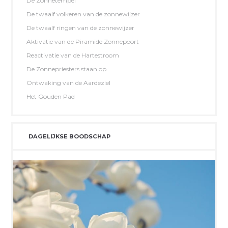
De Zonnetempel
De twaalf volkeren van de zonnewijzer
De twaalf ringen van de zonnewijzer
Aktivatie van de Piramide Zonnepoort
Reactivatie van de Hartestroom
De Zonnepriesters staan op
Ontwaking van de Aardeziel
Het Gouden Pad
DAGELIJKSE BOODSCHAP