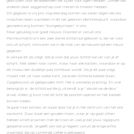
gebruiken voor de doeleinden die zijzelf voor ogen hebben. Zonder dat
anderen daar zeggenschap over menen te moeten hebben.
Dit gegeven is vrij pril, nog elke dag komen we zaken tegen die ons
misschien doen wankelen in dit net geboren identiteitspunt, waardoor
gevoelens erg kunnen “bungeejumpen” in ons.
Maar gelukkig is er goed nieuws. Doordat er vanuit ons
Perineumcentrum een zeer sterke lichtstraal geboren is, die ver voor
ons uit schijnt, ontwaren we in de mist van de nieuwe tijd een nieuw
gegeven.
Ik vertaal dit als volgt: stel je voor dat jouw lichtstraal ver van je af
schijnt. Niet alleen naar voren, maar naar alle kanten, waardoor er op
dit niveau een duidelijk pad zichtbaar wordt. Als je dit pad volgt,
maakt niet uit naar welke kant, zie je een lichtend kasteel staan.
Opgebouwd uit geelgouden licht. Het is werkelijk prachtig. En wat
belangrijk is,: de lichtstraal die jij uitzendt is je “ sleutel op de deur”
straal. Alleen jij kunt met dit licht de poorten openen en het kasteel
binnen treden.
Je gaat naar binnen, en loopt door tot je in het centrum van het slot
aankomt. Daar staat een gouden troon, waar je op gaat zitten.
Meteen smelt je samen met de troon en voel je dat jouw regiepunt
geopend wordt. Je geeft aan dat je regeert vanuit de enige echte
waarheid, die op Lichtende Liefde is gebaseerd.