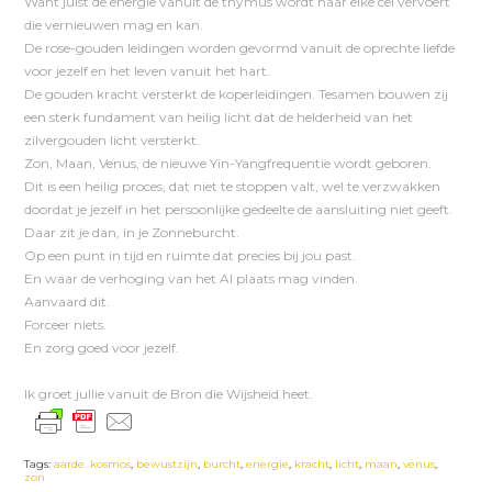
Want juist de energie vanuit de thymus wordt naar elke cel vervoert
die vernieuwen mag en kan.
De rose-gouden leidingen worden gevormd vanuit de oprechte liefde
voor jezelf en het leven vanuit het hart.
De gouden kracht versterkt de koperleidingen. Tesamen bouwen zij
een sterk fundament van heilig licht dat de helderheid van het
zilvergouden licht versterkt.
Zon, Maan, Venus, de nieuwe Yin-Yangfrequentie wordt geboren.
Dit is een heilig proces, dat niet te stoppen valt, wel te verzwakken
doordat je jezelf in het persoonlijke gedeelte de aansluiting niet geeft.
Daar zit je dan, in je Zonneburcht.
Op een punt in tijd en ruimte dat precies bij jou past.
En waar de verhoging van het Al plaats mag vinden.
Aanvaard dit.
Forceer niets.
En zorg goed voor jezelf.
Ik groet jullie vanuit de Bron die Wijsheid heet.
Tags:
aarde. kosmos
,
bewustzijn
,
burcht
,
energie
,
kracht
,
licht
,
maan
,
venus
,
zon