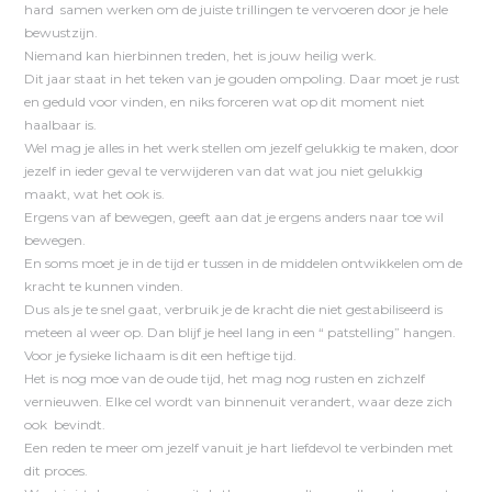
hard samen werken om de juiste trillingen te vervoeren door je hele
bewustzijn.
Niemand kan hierbinnen treden, het is jouw heilig werk.
Dit jaar staat in het teken van je gouden ompoling. Daar moet je rust
en geduld voor vinden, en niks forceren wat op dit moment niet
haalbaar is.
Wel mag je alles in het werk stellen om jezelf gelukkig te maken, door
jezelf in ieder geval te verwijderen van dat wat jou niet gelukkig
maakt, wat het ook is.
Ergens van af bewegen, geeft aan dat je ergens anders naar toe wil
bewegen.
En soms moet je in de tijd er tussen in de middelen ontwikkelen om de
kracht te kunnen vinden.
Dus als je te snel gaat, verbruik je de kracht die niet gestabiliseerd is
meteen al weer op. Dan blijf je heel lang in een “ patstelling” hangen.
Voor je fysieke lichaam is dit een heftige tijd.
Het is nog moe van de oude tijd, het mag nog rusten en zichzelf
vernieuwen. Elke cel wordt van binnenuit verandert, waar deze zich
ook bevindt.
Een reden te meer om jezelf vanuit je hart liefdevol te verbinden met
dit proces.