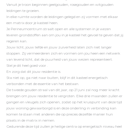
Vanuit je troon beginnen geelgouden, rosegouden en witgouden
leidingen te groeien.
In elke ruimte worden de leidingen gelegd en zij vormen met elkaar
een matrix door je kasteel heen.
Je Perineumcentrum straalt open en alle systemen in je wezen
leveren grondstoffen aan om jou in je kasteel het gevoel te geven dat jij
regeren kan.
Jouw licht, jouw liefde en jouw zuiverheid laten zich niet langer
stoppen. Zij vermeerderen zich en vormen om jou heen een netwerk
van levend licht, dat de puurheid van jouw wezen representeert.
Stel je dit heel goed voor .
En zorg dat dit jouw residentie is.
Sta niet op, ga niet naar buiten, blijf in dit kasteel energetisch
verbonden met de essentie van het bestaan.
De tweede gouden straal van dit jaar, op 21 juni zal nog meer kracht
brengen om jouw residentie te vergroten. Elke drie maanden zullen er
gangen en vleugels zich openen, zodat op het kruispunt van deze tijd
jouw woning gewaarborgd is en deze onderling in verbinding kan
komen te staan met anderen die op precies dezelfde manier hun
plaats in de matrix in nemen.
Gedurende deze tijd zullen je heilige centra op energetisch niveau heel