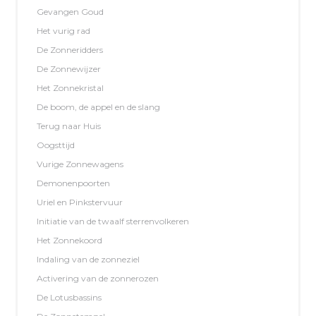
Gevangen Goud
Het vurig rad
De Zonneridders
De Zonnewijzer
Het Zonnekristal
De boom, de appel en de slang
Terug naar Huis
Oogsttijd
Vurige Zonnewagens
Demonenpoorten
Uriel en Pinkstervuur
Initiatie van de twaalf sterrenvolkeren
Het Zonnekoord
Indaling van de zonneziel
Activering van de zonnerozen
De Lotusbassins