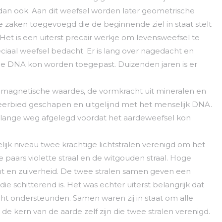
an ook. Aan dit weefsel worden later geometrische
 zaken toegevoegd die de beginnende ziel in staat stelt
 Het is een uiterst precair werkje om levensweefsel te
ciaal weefsel bedacht. Er is lang over nagedacht en
e DNA kon worden toegepast. Duizenden jaren is er
e magnetische waardes, de vormkracht uit mineralen en
 eerbied geschapen en uitgelijnd met het menselijk DNA.
lange weg afgelegd voordat het aardeweefsel kon
k niveau twee krachtige lichtstralen verenigd om het
paars violette straal en de witgouden straal. Hoge
ht en zuiverheid. De twee stralen samen geven een
ie schitterend is. Het was echter uiterst belangrijk dat
ht ondersteunden. Samen waren zij in staat om alle
 de kern van de aarde zelf zijn die twee stralen verenigd.