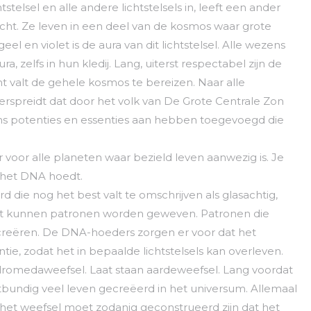
htstelsel en alle andere lichtstelsels in, leeft een ander
icht. Ze leven in een deel van de kosmos waar grote
el en violet is de aura van dit lichtstelsel. Alle wezens
a, zelfs in hun kledij. Lang, uiterst respectabel zijn de
unt valt de gehele kosmos te bereizen. Naar alle
rspreidt dat door het volk van De Grote Centrale Zon
 potenties en essenties aan hebben toegevoegd die
 voor alle planeten waar bezield leven aanwezig is. Je
k het DNA hoedt.
d die nog het best valt te omschrijven als glasachtig,
licht kunnen patronen worden geweven. Patronen die
 creëren. De DNA-hoeders zorgen er voor dat het
e, zodat het in bepaalde lichtstelsels kan overleven.
ndromedaweefsel. Laat staan aardeweefsel. Lang voordat
itbundig veel leven gecreëerd in het universum. Allemaal
 het weefsel moet zodanig geconstrueerd zijn dat het