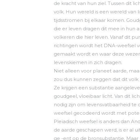
de kracht van hun ziel. Tussen dit lic
volk. Hun wereld is een wereld van l
tijdsstromen bij elkaar komen. Goudge
die er leven dragen dit mee in hun aur
volkeren die hier leven. Vanaf dit p
richtingen wordt het DNA-weefsel ve
gemaakt wordt en waar deze wezens
levenskiemen in zich dragen.
Niet alleen voor planeet aarde, maar
zou dus kunnen zeggen dat dit vol
Ze krijgen een substantie aangelever
goudgeel, vloeibaar licht. Van dit 
nodig zijn om levensvatbaarheid te
weefsel gecodeerd wordt met potenti
Pleïadisch weefsel is anders dan A
de aarde geschapen werd, is er al u
ge -ent op de bronsubstantie. Maar