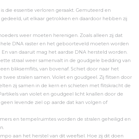
is die essentie verloren geraakt. Gemuteerd en
 gedeeld, uit elkaar getrokken en daardoor hebben zij
hoeders weer moeten herenigen. Zoals alleen zij dat
et hele DNA raster en het geboorteveld moeten worden
. En van daaruit mag het aardse DNA hersteld worden.
olette straal weer samenvalt in de goudgele bedding van
s een bliksemflits, van bovenaf. Schiet door naar het
 twee stralen samen. Violet en goudgeel. Zij flitsen door
lten zij samen in de kern en schieten met flitskracht de
Partikels van violet en goudgeel licht knallen door de
t geen levende ziel op aarde dat kan volgen of
amers en tempelruimtes worden de stralen geheiligd en
n.
o aan het herstel van dit weefsel. Hoe zij dit doen