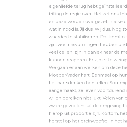
eigenliefde terug hebt geïnstallee
trilling de regie over. Het zet ons l
en deze worden overgezet in elke cel
wat in nood is. Jij dus. Wij dus. N
waardes te stabiliseren. Dat komt o.
zijn, veel misvormingen hebben onde
veel cellen zijn in paniek naar de m
kunnen reageren. Er zijn er te weini
We gaan er aan werken om deze hers
Moeder/Vader hart. Eenmaal op hun 
het hartsdenken herstellen. Sommig
aangemaakt, ze leven voortdurend in
willen bereiken niet lukt. Velen v
zware gevoelens uit de omgeving h
hierop uit proportie zijn. Kortom, he
herstel op het breinweefsel in het h