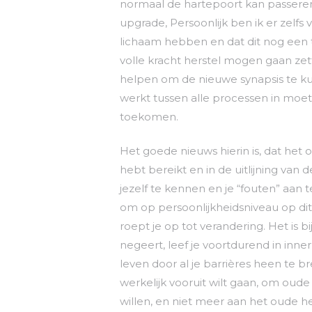
normaal de hartepoort kan passeren
upgrade, Persoonlijk ben ik er zelf
lichaam hebben en dat dit nog een 
volle kracht herstel mogen gaan zett
helpen om de nieuwe synapsis te ku
werkt tussen alle processen in moet
toekomen.
Het goede nieuws hierin is, dat het 
hebt bereikt en in de uitlijning van d
jezelf te kennen en je “fouten” aan 
om op persoonlijkheidsniveau op di
roept je op tot verandering. Het is b
negeert, leef je voortdurend in innerli
leven door al je barrières heen te b
werkelijk vooruit wilt gaan, om oud
willen, en niet meer aan het oude h