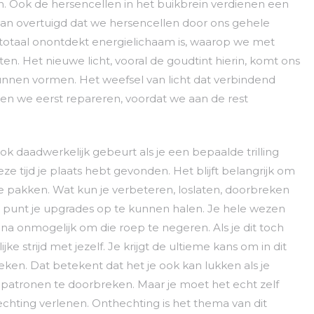
. Ook de hersencellen in het buikbrein verdienen een
s van overtuigd dat we hersencellen door ons gehele
totaal onontdekt energielichaam is, waarop we met
en. Het nieuwe licht, vooral de goudtint hierin, komt ons
nnen vormen. Het weefsel van licht dat verbindend
en we eerst repareren, voordat we aan de rest
ook daadwerkelijk gebeurt als je een bepaalde trilling
eze tijd je plaats hebt gevonden. Het blijft belangrijk om
te pakken. Wat kun je verbeteren, loslaten, doorbreken
t punt je upgrades op te kunnen halen. Je hele wezen
ijna onmogelijk om die roep te negeren. Als je dit toch
jke strijd met jezelf. Je krijgt de ultieme kans om in dit
reken. Dat betekent dat het je ook kan lukken als je
e patronen te doorbreken. Maar je moet het echt zelf
echting verlenen. Onthechting is het thema van dit