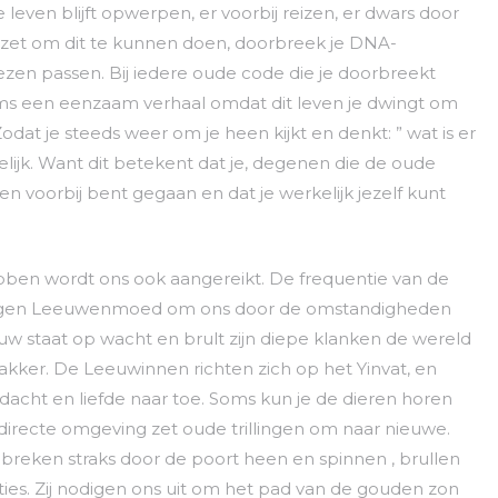
e leven blijft opwerpen, er voorbij reizen, er dwars door
e zet om dit te kunnen doen, doorbreek je DNA-
wezen passen. Bij iedere oude code die je doorbreekt
soms een eenzaam verhaal omdat dit leven je dwingt om
odat je steeds weer om je heen kijkt en denkt: ” wat is er
lijk. Want dit betekent dat je, degenen die de oude
n voorbij bent gegaan en dat je werkelijk jezelf kunt
ben wordt ons ook aangereikt. De frequentie van de
ijgen Leeuwenmoed om ons door de omstandigheden
w staat op wacht en brult zijn diepe klanken de wereld
kker. De Leeuwinnen richten zich op het Yinvat, en
dacht en liefde naar toe. Soms kun je de dieren horen
w directe omgeving zet oude trillingen om naar nieuwe.
eken straks door de poort heen en spinnen , brullen
ies. Zij nodigen ons uit om het pad van de gouden zon