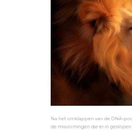
Na het omklappen van de DNA-poort
de misvormingen die er in geslopen z