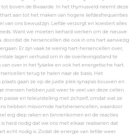
rd tot boven de 8waarde. In het thymusveld neemt deze
ichthart aan tot het maken van hogere liefdesfrequenties
 van ons bewustzijn. Liefde verzorgt en koestert alles
og steeds. Want we moeten keihard werken om de nieuwe
a. doordat de hersencellen die ook in ons hart aanwezig
rgaan. Er zijn vaak te weinig hart-hersencellen over,
entale lagen verhuisd om in de overlevingsstand te
g van over in het fysieke en ook het energetische hart.
encellen terug te halen naar de basis. Het
plaats gaan ze op de juiste plek synapsis bouwen en
e mensen hebben juist weer te veel van deze cellen
 passie en teleurstelling met zichzelf, omdat wat ze
an ons hebben misvormde hartshersencellen, waardoor
eel erg diep raken en binnenkomen en de reacties
t is hard nodig dat we ons met elkaar realiseren dat
art echt nodig is. Zodat de energie van liefde weer