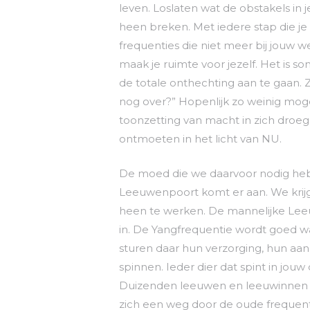
leven. Loslaten wat de obstakels in j
heen breken. Met iedere stap die j
frequenties die niet meer bij jouw 
maak je ruimte voor jezelf. Het is 
de totale onthechting aan te gaan. Z
nog over?” Hopenlijk zo weinig moge
toonzetting van macht in zich droege
ontmoeten in het licht van NU.
De moed die we daarvoor nodig heb
Leeuwenpoort komt er aan. We kr
heen te werken. De mannelijke Leeu
in. De Yangfrequentie wordt goed wa
sturen daar hun verzorging, hun aan
spinnen. Ieder dier dat spint in jou
Duizenden leeuwen en leeuwinnen br
zich een weg door de oude frequent