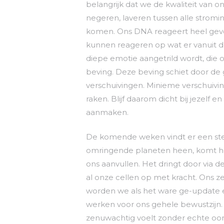
belangrijk dat we de kwaliteit van on
negeren, laveren tussen alle stromi
komen. Ons DNA reageert heel gevo
kunnen reageren op wat er vanuit de
diepe emotie aangetrild wordt, die o
beving. Deze beving schiet door de
verschuivingen. Minieme verschuivi
raken. Blijf daarom dicht bij jezelf 
aanmaken.
De komende weken vindt er een sterk
omringende planeten heen, komt hoog
ons aanvullen. Het dringt door via d
al onze cellen op met kracht. Ons z
worden we als het ware ge-update en 
werken voor ons gehele bewustzijn.
zenuwachtig voelt zonder echte oor