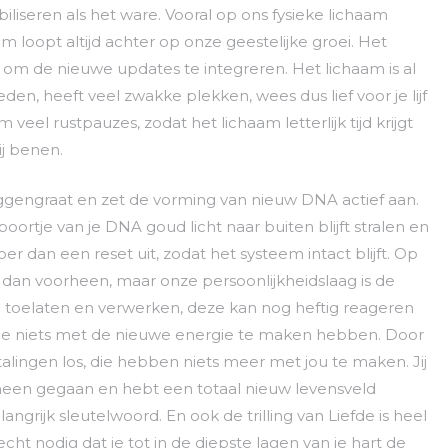
biliseren als het ware. Vooral op ons fysieke lichaam
am loopt altijd achter op onze geestelijke groei. Het
 om de nieuwe updates te integreren. Het lichaam is al
n, heeft veel zwakke plekken, wees dus lief voor je lijf
m veel rustpauzes, zodat het lichaam letterlijk tijd krijgt
j benen.
ruggengraat en zet de vorming van nieuw DNA actief aan.
 poortje van je DNA goud licht naar buiten blijft stralen en
er dan een reset uit, zodat het systeem intact blijft. Op
ct dan voorheen, maar onze persoonlijkheidslaag is de
n toelaten en verwerken, deze kan nog heftig reageren
die niets met de nieuwe energie te maken hebben. Door
alingen los, die hebben niets meer met jou te maken. Jij
heen gegaan en hebt een totaal nieuw levensveld
ngrijk sleutelwoord. En ook de trilling van Liefde is heel
echt nodig dat je tot in de diepste lagen van je hart de