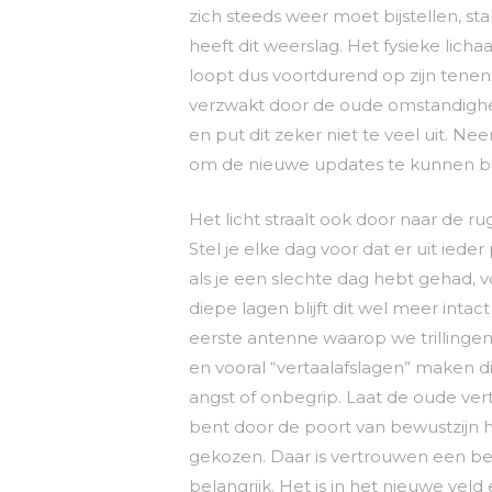
zich steeds weer moet bijstellen, sta
heeft dit weerslag. Het fysieke licha
loopt dus voortdurend op zijn tenen
verzwakt door de oude omstandighede
en put dit zeker niet te veel uit. Nee
om de nieuwe updates te kunnen bi
Het licht straalt ook door naar de 
Stel je elke dag voor dat er uit ieder
als je een slechte dag hebt gehad, vo
diepe lagen blijft dit wel meer inta
eerste antenne waarop we trillinge
en vooral “vertaalafslagen” maken 
angst of onbegrip. Laat de oude vert
bent door de poort van bewustzijn 
gekozen. Daar is vertrouwen een bela
belangrijk. Het is in het nieuwe veld 