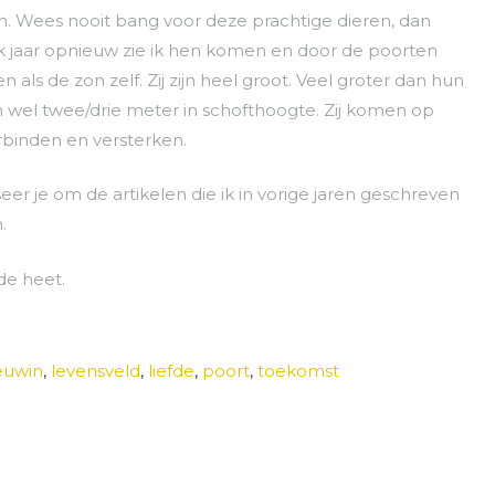
an. Wees nooit bang voor deze prachtige dieren, dan
Elk jaar opnieuw zie ik hen komen en door de poorten
 als de zon zelf. Zij zijn heel groot. Veel groter dan hun
 wel twee/drie meter in schofthoogte. Zij komen op
rbinden en versterken.
eer je om de artikelen die ik in vorige jaren geschreven
.
fde heet.
euwin
,
levensveld
,
liefde
,
poort
,
toekomst