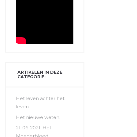
ARTIKELEN IN DEZE
CATEGORIE:
Het leven achter het
leven.
Het nieuwe weten.
21-06-2021. Het
Moederbloed.