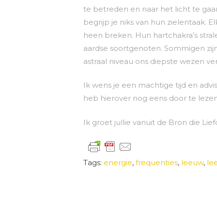
te betreden en naar het licht te ga
begrijp je niks van hun zielentaak. 
heen breken. Hun hartchakra’s stralen
aardse soortgenoten. Sommigen zijn
astraal niveau ons diepste wezen ve
Ik wens je een machtige tijd en advis
heb hierover nog eens door te lezen
Ik groet jullie vanuit de Bron die Lie
Tags:
energie
,
frequenties
,
leeuw
,
le