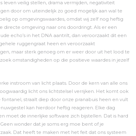
s leven veilig stellen, drama vermijden, negativiteit
ngen door om uiteindelijk zo goed mogelijk aan wal te
elig op omgevingswaardes, omdat wij zelf nog heftig
 directe omgeving naar ons doordringt. Als er een
ude echo’s in het DNA aantrilt, dan veroorzaakt dit een
 gehele ruggengraat heen en veroorzaakt
ngen, maar sterk genoeg om er weer door uit het lood te
en zoek omstandigheden op die positieve waardes in jezelf
e instroom van licht plaats. Door de kern van alle ons
waardig licht ons lichtstelsel verrijken. Het komt ook
e fontanel, straalt diep door onze pranabuis heen en vult
enuwgestel kan hierdoor heftig reageren. Elke dag
moet de innerlijke software zich bijstellen. Dat is hard
 Geen wonder dat je soms erg moe bent of je
zaak. Dat heeft te maken met het feit dat ons systeem