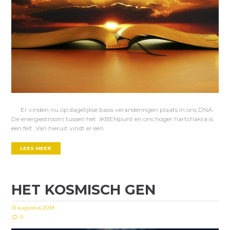
Er vinden nu op dagelijkse basis veranderingen plaats in ons DNA.
De energiestroom tussen het IKBENpunt en ons hoger hartchakra is
een feit. Van hieruit vindt er een
LEES MEER
HET KOSMISCH GEN
13 augustus 2019
0