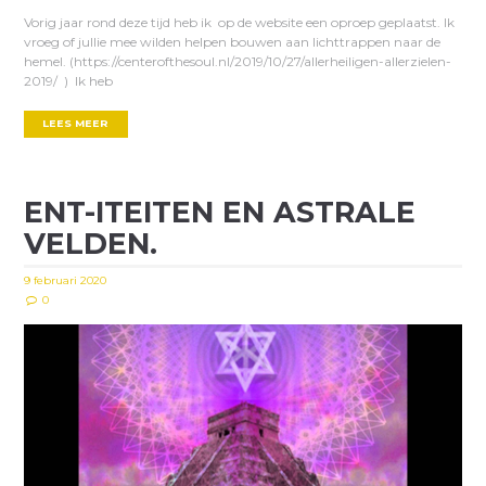
Vorig jaar rond deze tijd heb ik op de website een oproep geplaatst. Ik
vroeg of jullie mee wilden helpen bouwen aan lichttrappen naar de
hemel. (https://centerofthesoul.nl/2019/10/27/allerheiligen-allerzielen-
2019/ ) Ik heb
LEES MEER
ENT-ITEITEN EN ASTRALE
VELDEN.
9 februari 2020
0