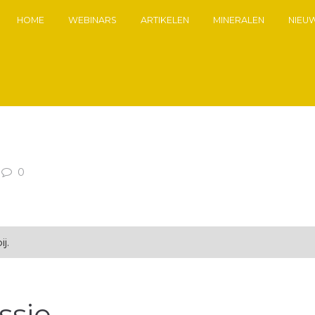
HOME
WEBINARS
ARTIKELEN
MINERALEN
NIEU
0
j.
ssie