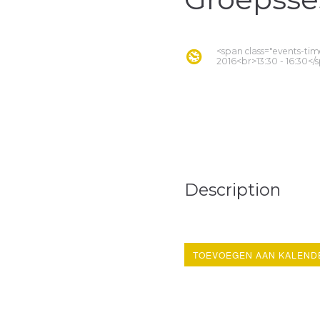
<span class="events-tim
2016<br>13:30 - 16:30</
Description
TOEVOEGEN AAN KALEND