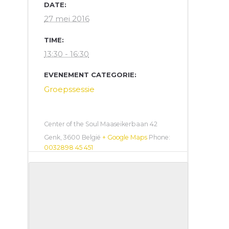
DATE:
27 mei 2016
TIME:
13:30 - 16:30
EVENEMENT CATEGORIE:
Groepssessie
Center of the Soul
Maaseikerbaan 42
Genk
,
3600
België
+ Google Maps
Phone:
0032898 45 451