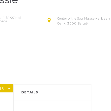
e-info">27 mei
Center of the Soul
Maaseikerbaan
span>
Genk
,
3600
België
ER
DETAILS