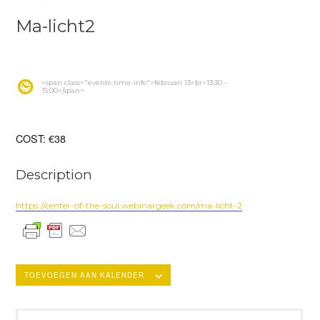
Ma-licht2
<span class="events-time-info">februari 13<br>13:30 -
15:00</span>
COST:
€38
Description
https://center-of-the-soul.webinargeek.com/ma-licht-2
TOEVOEGEN AAN KALENDER