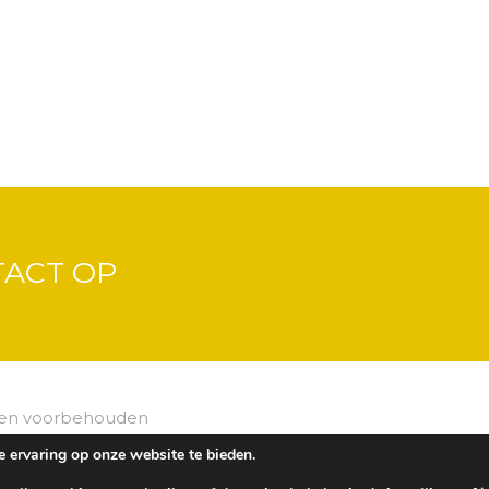
TACT OP
hten voorbehouden
gn Depot
 ervaring op onze website te bieden.