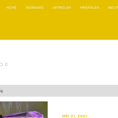
HOME
WEBINARS
ARTIKELEN
MINERALEN
NIEU
0
j.
MEI 21, 2021