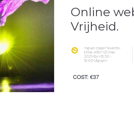
Online web
Vrijheid.
<span class="events-
time-info">21 mei
2021<br>13:30 -
15:00</span>
COST:
€37