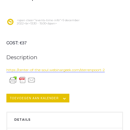
<span class="events-time-info">9 december
2022<br>13:30 - 15:00</span>
COST:
€37
Description
https://center-of-the-soul.webinargeek.com/sterrenpoort-2
TOEVOEGEN AAN KALENDER
DETAILS