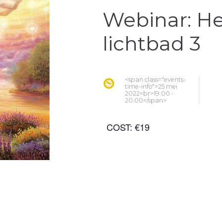
Webinar: He
lichtbad 3
<span class="events-
time-info">25 mei
2022<br>19:00 -
20:00</span>
COST:
€19