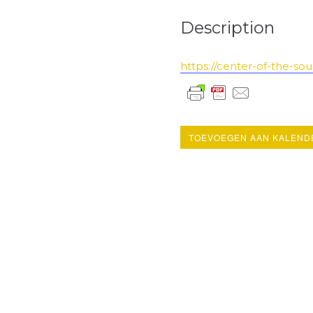
Description
https://center-of-the-so
TOEVOEGEN AAN KALEND