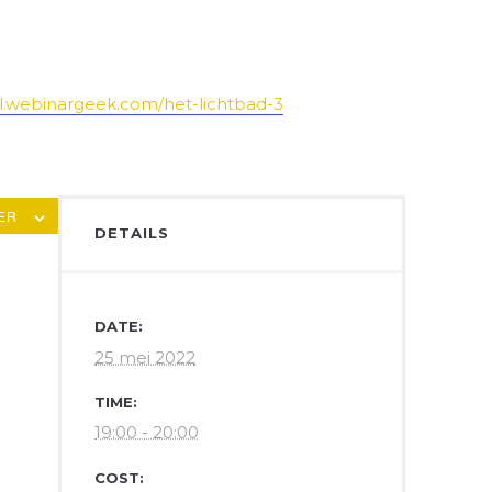
ul.webinargeek.com/het-lichtbad-3
ER
DETAILS
DATE:
25 mei 2022
TIME:
19:00 - 20:00
COST: