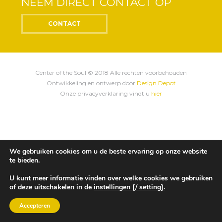
NEEM DIRECT CONTACT OP
CONTACT
Center of the Soul © 2018 Alle rechten voorbehouden
Ontwikkeling en ontwerp door
Design Depot
Onze privacyverklaring vindt u
hier
We gebruiken cookies om u de beste ervaring op onze website
te bieden.
U kunt meer informatie vinden over welke cookies we gebruiken
of deze uitschakelen in de
instellingen [/ setting].
Accepteren