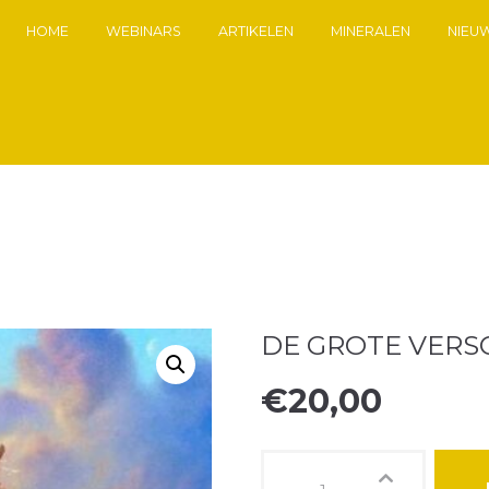
HOME
WEBINARS
ARTIKELEN
MINERALEN
NIEU
DE GROTE VERS
€
20,00
De