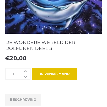
DE WONDERE WERELD DER
DOLFIJNEN DEEL 3
€
20,00
De
IN WINKELMAND
wondere
wereld
der
dolfijnen
deel
BESCHRIJVING
3
aantal