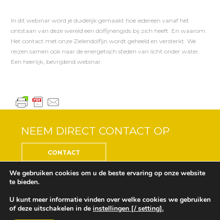
In dit webinar word je duidelijk gemaakt hoe iedereen vanaf het
ontstaan van deze wereld een dolfijnengids bij zich heeft. En waarom.
Het contact met onze Zielendolfijn wordt geheeld en versterkt. We
reizen samen ook naar de energetisch steden van licht onder water.
Een heerlijk, bevrijdend webinar.
NEEM DIRECT CONTACT OP
CONTACT
We gebruiken cookies om u de beste ervaring op onze website
te bieden.
U kunt meer informatie vinden over welke cookies we gebruiken
Center of the Soul © 2018 Alle rechten voorbehouden
of deze uitschakelen in de
instellingen [/ setting].
Ontwikkeling en ontwerp door
Design Depot