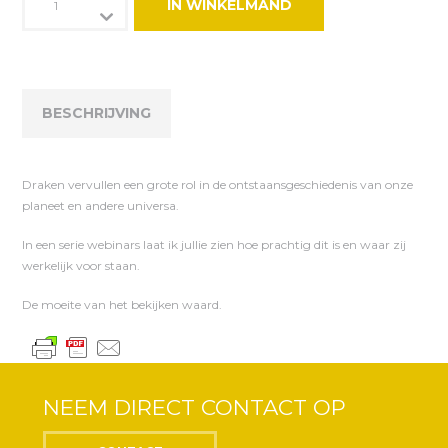
IN WINKELMAND
wondere
wereld
der
Draken
3
BESCHRIJVING
aantal
Draken vervullen een grote rol in de ontstaansgeschiedenis van onze
planeet en andere universa.
In een serie webinars laat ik jullie zien hoe prachtig dit is en waar zij
werkelijk voor staan.
De moeite van het bekijken waard.
NEEM DIRECT CONTACT OP