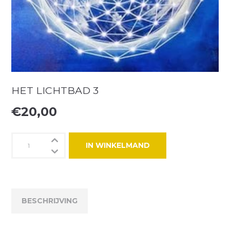
HET LICHTBAD 3
€
20,00
Het
IN WINKELMAND
lichtbad
3
aantal
BESCHRIJVING