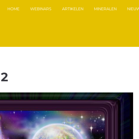
HOME
WEBINARS
ARTIKELEN
MINERALEN
NIEU
12