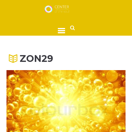
ZON29