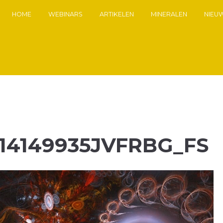
HOME
WEBINARS
ARTIKELEN
MINERALEN
NIEU
14149935JVFRBG_FS