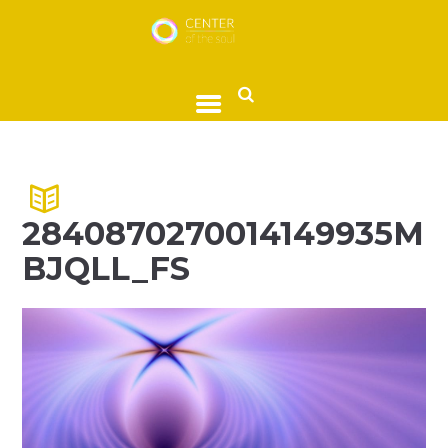
2840870270014149935M
BJQLL_FS