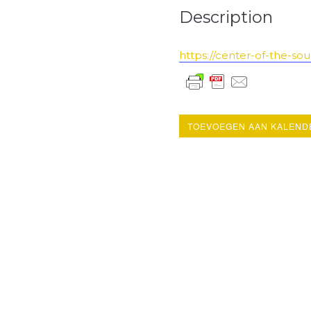
Description
https://center-of-the-so
TOEVOEGEN AAN KALEND