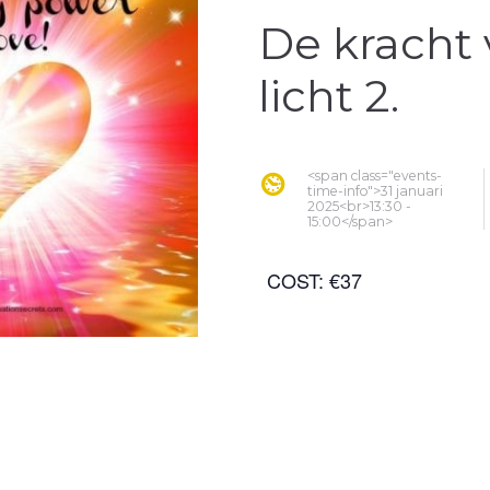
De kracht 
licht 2.
<span class="events-
time-info">31 januari
2025<br>13:30 -
15:00</span>
COST:
€37