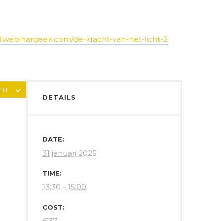
ul.webinargeek.com/de-kracht-van-het-licht-2
ER
DETAILS
DATE:
31 januari 2025
TIME:
13:30 - 15:00
COST:
€37