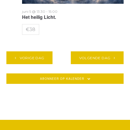
G
E
juni 5 @ 13:30
-
15:00
Het heilig Licht.
V
E
€38
N
N
A
V
VORIGE DAG
VOLGENDE DAG
I
G
A
ABONNEER OP KALENDER
T
I
E