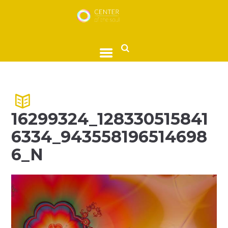
16299324_128330515841
6334_943558196514698
6_N