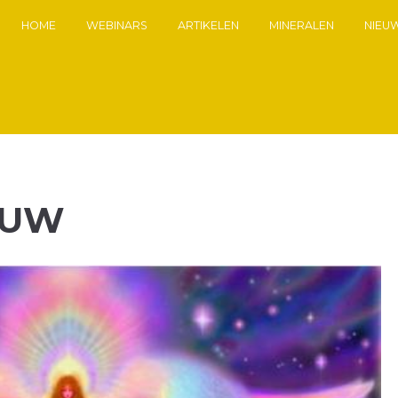
HOME
WEBINARS
ARTIKELEN
MINERALEN
NIEU
OUW