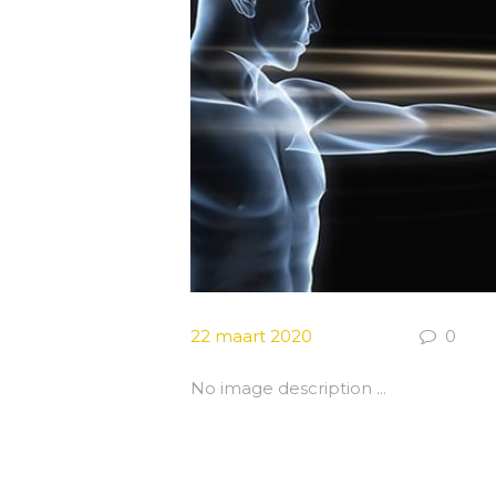
m
22 maart 2020
0
No image description ...