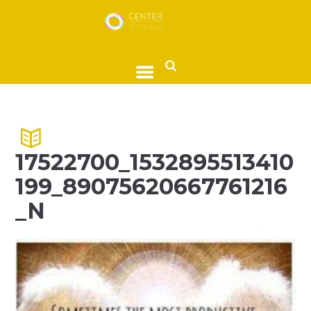
17522700_1532895513410
199_89075620667761216
_N