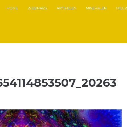
HOME
WEBINARS
ARTIKELEN
MINERALEN
NIEU
654114853507_20263