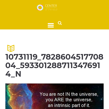
10731119_7828604517708
04_593301288711347691
4_N