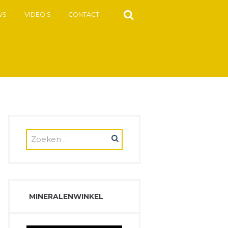
WS
VIDEO’S
CONTACT
MINERALENWINKEL
Next item
light