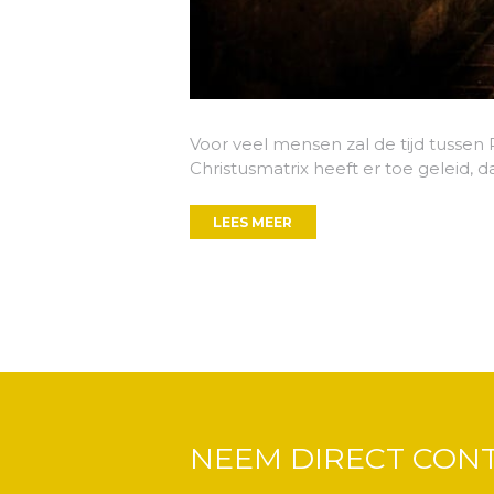
Voor veel mensen zal de tijd tussen 
Christusmatrix heeft er toe geleid, d
LEES MEER
NEEM DIRECT CON