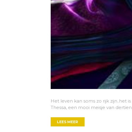
Het leven kan soms zo rijk zijn..het
Thessa, een mooi meisje van dertien
LEES MEER