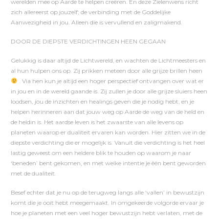
werelden mee op Aarde te helpen creëren. En deze Zielenwens richt
zich allereerst op jouzelf; de verbinding met de Goddelijke
Aanwezigheid in jou. Alleen die is vervullend en zaligmakend.
DOOR DE DIEPSTE VERDICHTINGEN HEEN GEGAAN
Gelukkig is daar altijd de Lichtwereld, en wachten de Lichtmeesters en
al hun hulpen ons op. Zij prikken meteen door alle grijze brillen heen
. Via hen kun je altijd een hoger perspectief ontvangen over wat er
in jou en in de wereld gaande is. Zij zullen je door alle grijze sluiers heen
loodsen, jou de inzichten en healings geven die je nodig hebt, en je
helpen herinneren aan dat jouw weg op Aarde de weg van de held en
de heldin is. Het aardse leven is het zwaarste van alle levens op
planeten waarop er dualiteit ervaren kan worden. Hier zitten we in de
diepste verdichting die er mogelijk is. Vanuit die verdichting is het heel
lastig geweest om een heldere blik te houden op waarom je naar
‘beneden’ bent gekomen, en met welke intentie je één bent geworden
met de dualiteit.
Besef echter dat je nu op de terugweg langs alle ‘vallen’ in bewustzijn
komt die je ooit hebt meegemaakt. In omgekeerde volgorde ervaar je
hoe je planeten met een veel hoger bewustzijn hebt verlaten, met de