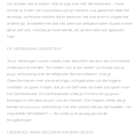
om je heen liep te kijken. Wat je zag was niet ‘de Waarheid’… Maar
omdat je in een vernauwd bewustzijn terecht was gekomen leek het
de enige, zichtbare realiteit die er bestond. Het ene drama volgde het
andere op. Je besefte niet dat het allemaal zelfgeschapen illusies waren
die je zelf ooit, voordat je incarneerde, als ‘groeimateriaal’ gekozen
had.
DE VERBINDING VERGETEN?
Jouw afdalingen waren steeds weer besluiten die door de Lichtwereld
ondersteund werden. Te midden van al die velden vol illusies zou je
jouw verbinding met de liefdevolle Sterrenvolkeren, met je
Zielenfamilie en met alle prachtige Lichtgestalten uit die hogere
werelden zó gaan missen, dat je vanzelf weer op zoek zou gaan naar
het Eenheidsveld. Dit Eenheidsveld wilde jij immers terug gaan
brengen in het bewustzijn van de mensen. Die hogere Liefde, die jij
kende vanuit jouw verbinding met alle wezens die jou lief hadden – en
nog steeds lief hebben!! – ; die wilde jij zo graag op Aarde
terugbrengen.
LIEFDEVOL NAAR ZIELSVERLANGENS GELEID