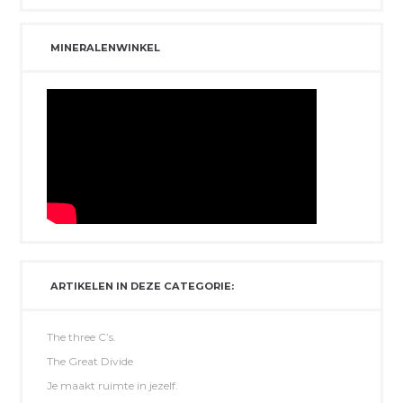
MINERALENWINKEL
ARTIKELEN IN DEZE CATEGORIE:
The three C’s.
The Great Divide
Je maakt ruimte in jezelf.