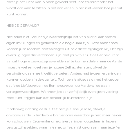
meer je het Licht van binnen gevoeld hebt, hoe frustrerender het
wordt om vast te zitten in het donker en in het niet-weten hoe je eruit
kunt komen.
HEB JE GEFAALD?
Nee zeker niet! Wel heb je waarschijnlijk last van allerlei aannames,
eigen invullingen en gedachten die nog duaal zijn. Deze aannames
komen juist rondom portaaldagen uit hele diepe pijnlagen vrij.Het zijn
overtuigingen die verbonden zijn met jouw ‘val’ uit de Eenheid. Om
vanuit hogere bewustzijnswerelden af te kunnen dalen naar de Aarde
moest je wel een deel van je hogere Zelf achterlaten, ofwel de
verbinding daarmee tijdelijk vergeten. Anders had je geen ervaringen
kunnen opdoen in de dualiteit. Toch ben je afgedaald met het gevoel
dat je de Liefdesvelden, de Eenheidsvelden op Aarde wilde gaan
vertegenwoordigen. Wanneer je daar zelf tijdelijk even geen voeling
mee kunt krijgen kan dat behoorlijk frustrerend zijn.
Onderweg richting de dualiteit heb je al snel je roze, ofwel je
onvoorwaardelijk liefdevolle bril verloren waardoor je niet meer helder
kon schouwen. Eeuwenlang heb je ervaringen opgedaan in lagere
bewustzijnsvelden, waarin je met grijze, mistige glazen naar jezelf en