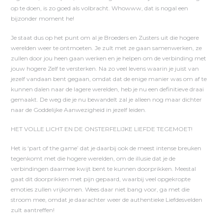
op te doen, is zo goed als volbracht. Whowww, dat is nogal een
bijzonder moment he!
Je staat dus op het punt om al je Broeders en Zusters uit die hogere
werelden weer te ontmoeten. Je zult met ze gaan samenwerken, ze
zullen door jou heen gaan werken en je helpen om de verbinding met
jouw hogere Zelf te versterken. Na zo veel levens waarin je juist van
jezelf vandaan bent gegaan, omdat dat de enige manier was om af te
kunnen dalen naar de lagere werelden, heb je nu een definitieve draai
gemaakt. De weg die je nu bewandelt zal je alleen nog maar dichter
naar de Goddelijke Aanwezigheid in jezelf leiden.
HET VOLLE LICHT EN DE ONSTERFELIJKE LIEFDE TEGEMOET!
Het is ‘part of the game’ dat je daarbij ook de meest intense breuken
tegenkomt met die hogere werelden, om de illusie dat je de
verbindingen daarmee kwijt bent te kunnen doorprikken. Meestal
gaat dit doorprikken met pijn gepaard, waarbij veel opgekropte
emoties zullen vrijkomen. Wees daar niet bang voor, ga met die
stroom mee, omdat je daarachter weer de authentieke Liefdesvelden
zult aantreffen!