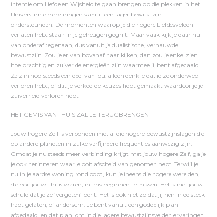
intentie om Liefde en Wijsheid te gaan brengen op die plekken in het
Universum die ervaringen vanuit een lager bewustzijn
ondersteunden. De momenten waarop je die hogere Liefdesvelden
verlaten hebt staan in je geheugen gegrift. Maar vaak kijk je daar nu
van onderaf tegenaan, dus vanuit je dualistische, vernauwde
bewustzijn. Zou je er van bovenaf naar kijken, dan zou je enkel zien
hoe prachtig en zuiver de energieën zijn waarmee jij bent afgedaald.
Ze zijn nog steeds een deel van jou, alleen denk je dat je ze onderweg
verloren hebt, of dat je verkeerde keuzes hebt gemaakt waardoor je je
zuiverheid verloren hebt.
HET GEMIS VAN THUIS ZAL JE TERUGBRENGEN
Jouw hogere Zelf is verbonden met al die hogere bewustzijnslagen die
op andere planeten in zulke verfijndere frequenties aanwezig zijn.
Omdat je nu steeds meer verbinding krijgt met jouw hogere Zelf, ga je
je ook herinneren waar je ooit afscheid van genomen hebt. Terwijl je
nu in je aardse woning rondloopt, kun je ineens die hogere werelden,
die ooit jouw Thuis waren, intens beginnen te missen. Het is niet jouw
schuld dat je ze ‘vergeten’ bent. Het is ook niet zo dat jij hen in de steek
hebt gelaten, of andersom. Je bent vanuit een goddelijk plan
afgedaald, en dat plan, om in die lagere bewustzijnsvelden ervaringen