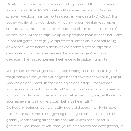
De afgelopen twee weken waren heel bijzonder. Allereerst was er de
aanloop naar 10-01-2020 met de Maansverduistering. Daarna
schoven we door naar de Portaaldag van vandaag 11-01-2020. Nu
voelen we de ‘stilte voor de storm’ van morgen; de dag waarop er
energetisch vanuit de dualiteit mogelijk veel kan gaan instorten of
verschuiven. Allemaal zijn we op een passende manier naar het Licht
in onszelf geleid, en tegelijkertijd op de duale delen in onszelf terug
geworpen. Velen hebben doorwaakte nachten gehad, zijn ziek
geworden of hebben met andere ’tegenwerkingen’ te maken
gekregen. Hier zat echter een heel liefdevolle bedoeling achter.
Voel je hoe het verlangen naar de verbinding met het Licht in jou is
toegenomen? Voel je het verlangen naar die werelden waarin jij altijd
kon voelen dat jij deel uitmaakte van de oneindige Liefdesvelden,
waarin er geen duisternis bestond? Voel je je enorme behoefte aan vrij
zijn, aan dat kunnen doen wat je vanuit je hart zo graag wilt doen, al
zou het een lange tijd niets doen behalve helen zijn?
De hogere regionen van Licht zijn nog altijd toegankelijk via jouw
hart. Maar dat is niet meer genoeg he… In jou schuilt een enorme
goddelijke scheppingskracht die door alle levens heen intact is
gebleven. Voel maar, erken maar jouw Zielenwens om deze goddelijke