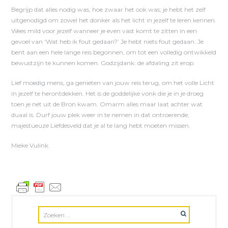
Begrijp dat alles nodig was, hoe zwaar het ook was; je hebt het zelf
uitgenodigd om zowel het donker als het licht in jezelf te leren kennen.
Wees mild voor jezelf wanneer je even vast komt te zitten in een
gevoel van ‘Wat heb ik fout gedaan?’ Je hebt niets fout gedaan. Je
bent aan een hele lange reis begonnen, om tot een volledig ontwikkeld
bewustzijn te kunnen komen. Godzijdank: de afdaling zit erop.
Lief moedig mens, ga genieten van jouw reis terug, om het volle Licht
in jezelf te herontdekken. Het is de goddelijke vonk die je in je droeg
toen je net uit de Bron kwam. Omarm alles maar laat achter wat
duaal is. Durf jouw plek weer in te nemen in dat ontroerende,
majestueuze Liefdesveld dat je al te lang hebt moeten missen.
Mieke Vulink.