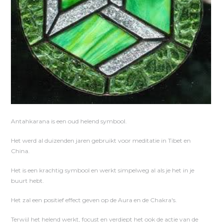
Antahkarana is een oud helend symbool.
Het werd al duizenden jaren gebruikt voor meditatie in Tibet en
China.
Het is een krachtig symbool en werkt simpelweg al als je het in je
buurt hebt.
Het zal een positief effect geven op de Aura en de Chakra's.
Terwijl het helend werkt, focust en verdiept het ook de actie van de