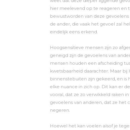
weet dat deze dieper liggende gevoel
hier meelevend op te reageren en t
bewustworden van deze gevoelens e
de ander, die vaak het gevoel zal h
eindelijk eens erkend.
Hoogsensitieve mensen zijn zo afg
geneigd zijn de gevoelens van ande
mensen houden een afscheiding tuss
kwetsbaarheid daarachter. Maar bij 
binnenstebuiten zijn gekeerd, en is
elke nuance in zich op. Dit kan er d
vooral, dat ze zo verwikkeld raken i
gevoelens van anderen, dat ze het 
negeren.
Hoewel het kan voelen alsof je tegen