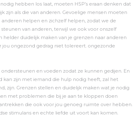
p nodig hebben los laat, moeten HSP’s eraan denken dat
jk zijn als die van anderen. Gevoelige mensen moeten
n anderen helpen en zichzelf helpen, zodat we de
steunen van anderen, terwijl we ook voor onszelf
n helder duidelijk maken van je grenzen naar anderen
or jou ongezond gedrag niet tolereert. ongezonde
n ondersteunen en voeden zodat ze kunnen gedijen. En
an zijn met iemand die hulp nodig heeft, zal het
end, zijn. Grenzen stellen en duidelijk maken wat je nodig
nsen met problemen die bij je aan te kloppen doen
ntrekken die ook voor jou genoeg ruimte over hebben.
jdse stimulans en echte liefde uit voort kan komen.