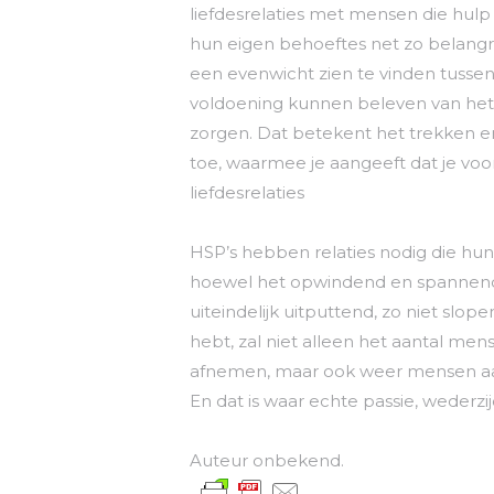
liefdesrelaties met mensen die hul
hun eigen behoeftes net zo belangri
een evenwicht zien te vinden tusse
voldoening kunnen beleven van het 
zorgen. Dat betekent het trekken e
toe, waarmee je aangeeft dat je vo
liefdesrelaties
HSP’s hebben relaties nodig die hu
hoewel het opwindend en spannend k
uiteindelijk uitputtend, zo niet slop
hebt, zal niet alleen het aantal me
afnemen, maar ook weer mensen aa
En dat is waar echte passie, wederzi
Auteur onbekend.