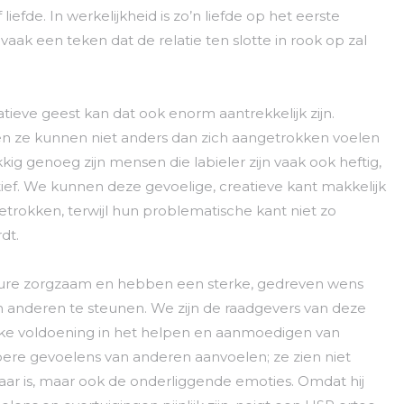
iefde. In werkelijkheid is zo’n liefde op het eerste
aak een teken dat de relatie ten slotte in rook op zal
ieve geest kan dat ook enorm aantrekkelijk zijn.
 en ze kunnen niet anders dan zich aangetrokken voelen
kig genoeg zijn mensen die labieler zijn vaak ook heftig,
ief. We kunnen deze gevoelige, creatieve kant makkelijk
rokken, terwijl hun problematische kant niet zo
dt.
ture zorgzaam en hebben een sterke, gedreven wens
n anderen te steunen. We zijn de raadgevers van deze
jke voldoening in het helpen en aanmoedigen van
ere gevoelens van anderen aanvoelen; ze zien niet
aar is, maar ook de onderliggende emoties. Omdat hij