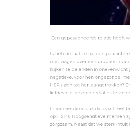
Een gepassioneerde relatie heeft we
Ik heb de laatste tijd een paar int
met vragen over een probleem van h
blijken te belanden in onevenwichti
negatieve, voor hen ongezonde, me
HSP’s zich tot hen aangetrokken? E
liefdevolle, gezonde relaties te vi
In een eerdere stuk dat ik schreef 
op HSP’s. Hoogsensitieve mensen zi
zorgzaam. Naast dat we sterk intuïti