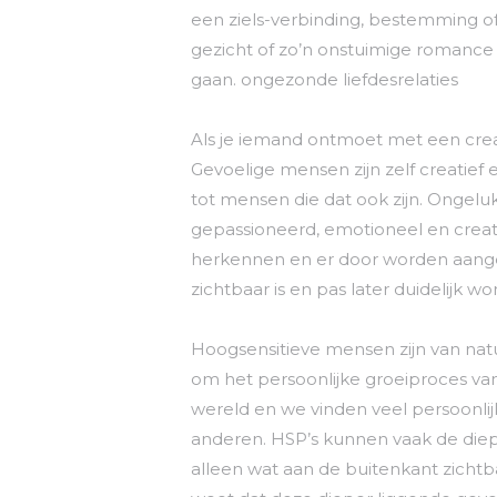
een ziels-verbinding, bestemming of l
gezicht of zo’n onstuimige romance v
gaan. ongezonde liefdesrelaties
Als je iemand ontmoet met een creat
Gevoelige mensen zijn zelf creatief
tot mensen die dat ook zijn. Ongeluk
gepassioneerd, emotioneel en creat
herkennen en er door worden aanget
zichtbaar is en pas later duidelijk wor
Hoogsensitieve mensen zijn van na
om het persoonlijke groeiproces va
wereld en we vinden veel persoonli
anderen. HSP’s kunnen vaak de diep
alleen wat aan de buitenkant zichtb