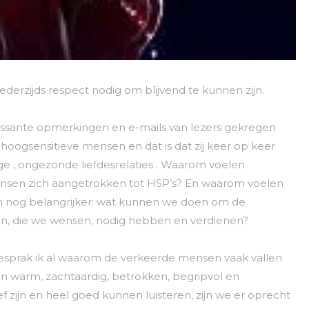
derzijds respect nodig om blijvend te kunnen zijn.
eressante opmerkingen en e-mails van lezers gekregen
oogsensitieve mensen en dat is dat zij keer op keer
ge , ongezonde liefdesrelaties . Waarom voelen
nsen zich aangetrokken tot HSP’s? En waarom voelen
n nog belangrijker: wat kunnen we doen om de
nden, die we wensen, nodig hebben en verdienen?
besprak ik al waarom de verkeerde mensen vaak vallen
jn warm, zachtaardig, betrokken, begripvol en
ef zijn en heel goed kunnen luisteren, zijn we er oprecht