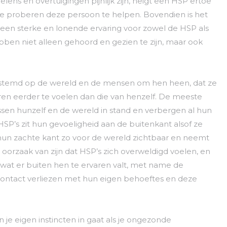
ens en overtuigingen pijnlijk zijn, neigt een HSP ertoe
e proberen deze persoon te helpen. Bovendien is het
en sterke en lonende ervaring voor zowel de HSP als
ebben niet alleen gehoord en gezien te zijn, maar ook
estemd op de wereld en de mensen om hen heen, dat ze
ren eerder te voelen dan die van henzelf. De meeste
en hunzelf en de wereld in stand en verbergen al hun
HSP’s zit hun gevoeligheid aan de buitenkant alsof ze
 hun zachte kant zo voor de wereld zichtbaar en neemt
e oorzaak van zijn dat HSP’s zich overweldigd voelen, en
n wat er buiten hen te ervaren valt, met name de
contact verliezen met hun eigen behoeftes en deze
 je eigen instincten in gaat als je ongezonde