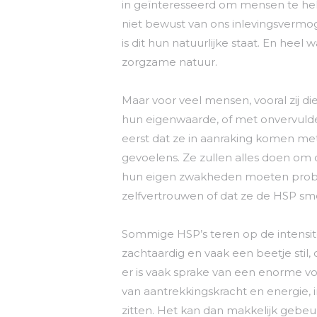
in geïnteresseerd om mensen te he
niet bewust van ons inlevingsverm
is dit hun natuurlijke staat. En hee
zorgzame natuur.
Maar voor veel mensen, vooral zij
hun eigenwaarde, of met onvervulde
eerst dat ze in aanraking komen m
gevoelens. Ze zullen alles doen om
hun eigen zwakheden moeten probe
zelfvertrouwen of dat ze de HSP sme
Sommige HSP’s teren op de intensitei
zachtaardig en vaak een beetje stil,
er is vaak sprake van een enorme v
van aantrekkingskracht en energie,
zitten. Het kan dan makkelijk gebeu