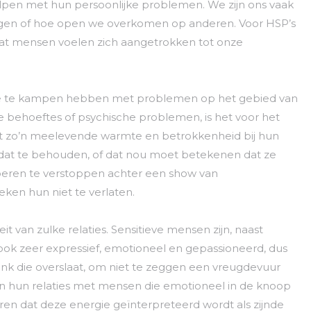
lpen met hun persoonlijke problemen. We zijn ons vaak
ogen of hoe open we overkomen op anderen. Voor HSP’s
l wat mensen voelen zich aangetrokken tot onze
 die te kampen hebben met problemen op het gebied van
 behoeftes of psychische problemen, is het voor het
et zo’n meelevende warmte en betrokkenheid bij hun
 dat te behouden, of dat nou moet betekenen dat ze
ren te verstoppen achter een show van
ken hun niet te verlaten.
t van zulke relaties. Sensitieve mensen zijn, naast
 ook zeer expressief, emotioneel en gepassioneerd, dus
onk die overslaat, om niet te zeggen een vreugdevuur
 in hun relaties met mensen die emotioneel in de knoop
ren dat deze energie geïnterpreteerd wordt als zijnde