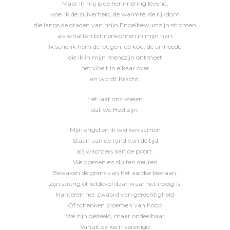
Maar in mij is de herinnering levend,
voel ik de zuiverheid, de warmte, de rijkdom
die langs de draden van mijn Engelbewustzijn stromen
als schatten binnenkomen in mijn hart
Ik schenk hem de leugen, de kou, de armoede
die ik in mijn menszijn ontmoet
het vloeit in elkaar over
en wordt Kracht.
Het laat ons voelen
dat we Heel zijn.
Mijn engel en ik werken samen
Staan aan de rand van de tijd
als wachters aan de poort.
We openen en sluiten deuren
Bewaken de grens van het aardse bestaan.
Zijn streng of liefdevol daar waar het nodig is.
Hanteren het zwaard van gerechtigheid
Of schenken bloemen van hoop
We zijn gedeeld, maar ondeelbaar
Vanuit de kern verenigd