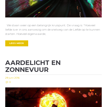
We staan weer op een belangrijk kruispunt. De vraag is: “Hoeveel
liefde is er in ons aanwezig om de snelweg van de Liefde op te kunnen
starten. Hoeveel eigenwaarde,
LEES MEER
AARDELICHT EN
ZONNEVUUR
29 juni 2016
0