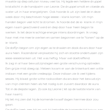
maakte op diep cellulair niveau veel los. Hij legde een heldere druppel
kristallicht in de handpalm van Leonie. De druppel smolt en vloeide als
water uit in haar energielijnen. Ook hoorde ik uit zijn keel de in deze
week door mij beschreven hoge ieeeee – klank komen. Uit mijn
handen begon veel licht te stromen. Ik hoorde dat de ie- klank in mijn
eigen naam geactiveerd werd en diep door haar heen begon te
werken. Ik liet deze krachtige energie intens doordringen. Ik vroeg
haar met me mee te werken en samen begonnen we te "tonen" op de
ie -klank.
De dolfijn begon om zijn eigen as te draaien en dook dwars door haar
aura heen. Razendsnel verplaatste hij zich en stootte ondertussen zijn
ieieie-ieieieklanken uit. Het was heftig. Maar wel doeltreffend.
Ik zag in al haar bewustzijnslagen een grote verschuiving optreden.
Een grijze mist steeg op. Meteen kwam er aan de linkerkant een witte
indiaan met een grote vredespijp. Deze indiaan zie ik veel tijdens
sessies. Hij blaast grote witte rookwolken dwars door het bewustzijn
van mijn cliënten heen als het nodig is en zuivert daardoor de aura.
Tot in de diepste lagen. Zo ook bij Leonie ( let op de laatste klank van
haar naam).
Hij liet mij zien dat hij de komende twaalf dagen hiermee door zou
gaan.
De dolfijn keek zeer blij en ook hij beloofde de komende tijd trouw aan