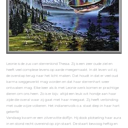
Leonie is de zus van sterrenkind Thessa. Zij is een zeer oude ziel en
heeft veel complexe levens op aarde meegemaakt. In dit leven wil zij
de overstap terug naar het licht maken. Dat houdt in dat er veel oud
karma weggewerkt mag worden en dat haar sterrenhart weer
ontwaken mag. Elke keer als ik met Leonie werk komen er prachtige
dieren om ons heen. Zo is er bijv. altijd een leuk wit hondje aan haar
zijde die overal waar zij gaat met haar meegaat. Zij heeft verbinding
met oude wijze volkeren. Het indianenvolk o.a. staat diep in haar hart
gekerfd.
Vandaag kwam er een zilverwitte dolfijn. Hij dook plotseling haar aura
in en stond recht overeind op zijn staart. De staart bewoog heftig en