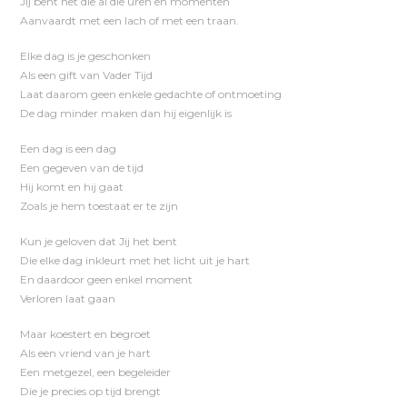
Jij bent het die al die uren en momenten
Aanvaardt met een lach of met een traan.
Elke dag is je geschonken
Als een gift van Vader Tijd
Laat daarom geen enkele gedachte of ontmoeting
De dag minder maken dan hij eigenlijk is
Een dag is een dag
Een gegeven van de tijd
Hij komt en hij gaat
Zoals je hem toestaat er te zijn
Kun je geloven dat Jij het bent
Die elke dag inkleurt met het licht uit je hart
En daardoor geen enkel moment
Verloren laat gaan
Maar koestert en begroet
Als een vriend van je hart
Een metgezel, een begeleider
Die je precies op tijd brengt