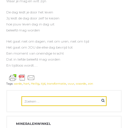
Waar je mag en wilt zijn
De dag leidt je door het leven
Jij leidt de dag door zelf te kiezen
hoe jouw leven dag in dag uit
beleefd mag worden
Het gaat niet om dagen, niet om uren, niet om tijd
Het gaat om JOU die elke dag bevrijd tot
Een moment van oneindige kracht
Dat in liefde beleefd mag worden
En tijdloos wordt…..
Tags:
aarde
,
hart
,
Heilig
,
tijd
,
transformatie
,
vuur
,
waarde
,
zon
MINERALENWINKEL