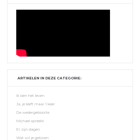
ARTIKELEN IN DEZE CATEGORIE:
Ik ben het leven
Ja, je leeft maar 1 keer
De wedergeboorte
Michael spreekt
Er zijn dagen
Wat wil je geloven