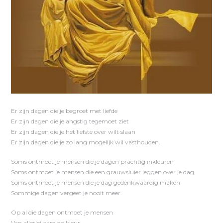
Er zijn dagen die je begroet met liefde
Er zijn dagen die je angstig tegemoet ziet
Er zijn dagen die je het liefste over wilt slaan
Er zijn dagen die je zo lang mogelijk wil vasthouden.
Soms ontmoet je mensen die je dagen prachtig inkleuren
Soms ontmoet je mensen die een grauwsluier leggen over je dag
Soms ontmoet je mensen die je dag gedenkwaardig maken
Sommige dagen vergeet je nooit meer.
Op al die dagen ontmoet je mensen
Van allerlei aard en kleur