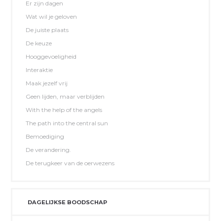
Er zijn dagen
Wat wil je geloven
De juiste plaats
De keuze
Hooggevoeligheid
Interaktie
Maak jezelf vrij
Geen lijden, maar verblijden
With the help of the angels
The path into the central sun
Bemoediging
De verandering.
De terugkeer van de oerwezens
DAGELIJKSE BOODSCHAP