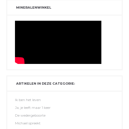
MINERALENWINKEL
ARTIKELEN IN DEZE CATEGORIE:
Ik ben het leven
Ja, je leeft maar 1 keer
De wedergeboorte
Michael spreekt