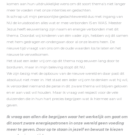
komen aan hun uitdrukkelijke wens om dit soort thema’s niet langer
meer te voeden met onze intenties en gedachten.
Ik schrap uit mijn persoonlijke gedachtewereld dus met ingang van
NU de kruisdood en alles wat er mee verbonden IS en WAS. Meester
Jezus heeft eeuwenlang zijn naam en energie verbonden met dit
thema. Doordat wij kinderen van één vader zijn, hebben wij dit samen
met hem gedragen en ondergaan door al onze levens heen. De
nieuwe tijd vraagt van ons om de oude waarden los te laten en het
nieuwe te verwelkomen.
Het staat een ieder vrij om op dit thema nog eeuwen lang door te
borduren, maar in mijn beleving stopt dit NU.
We zijn bezig met de opbouw van de nieuwe wereld en daar past dit
absoluut niet meer in. Het staat een ieder vrij om te denken wat hij wil,
ik veroordeel niemand die perse in dit zware thema wil blijven geloven
en er aan vast wil houden. Maar ik vraag wel respect voor de vele
duizenden die in hun hart precies begrijpen wat ik hiermee aan wil
geven.
Ik vraag aan allen die begrijpen waar het werkelijk om gaat om
dit soort zware energiepatronen in onze wereld geen voeding
meer te geven. Door op te staan in jezelf en bewust te kiezen