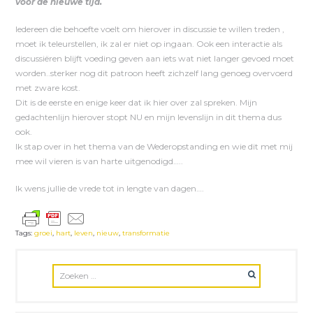
voor de nieuwe tijd.
Iedereen die behoefte voelt om hierover in discussie te willen treden ,
moet ik teleurstellen, ik zal er niet op ingaan. Ook een interactie als
discussiëren blijft voeding geven aan iets wat niet langer gevoed moet
worden..sterker nog dit patroon heeft zichzelf lang genoeg overvoerd
met zware kost.
Dit is de eerste en enige keer dat ik hier over zal spreken. Mijn
gedachtenlijn hierover stopt NU en mijn levenslijn in dit thema dus
ook.
Ik stap over in het thema van de Wederopstanding en wie dit met mij
mee wil vieren is van harte uitgenodigd…..
Ik wens jullie de vrede tot in lengte van dagen….
Tags:
groei
,
hart
,
leven
,
nieuw
,
transformatie