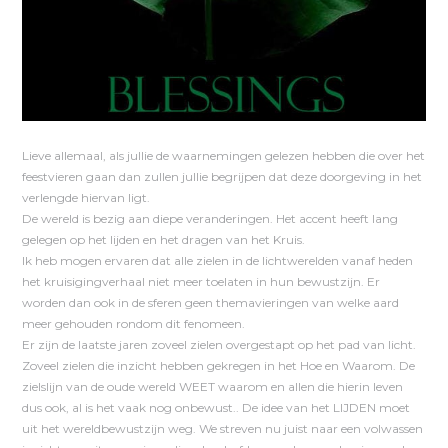
Lieve allemaal, als jullie de waarnemingen gelezen hebben die over het
feestvieren gaan dan zullen jullie begrijpen dat deze doorgeving in het
verlengde hiervan ligt.
De wereld is bezig aan diepe veranderingen. Het accent heeft lang
gelegen op het lijden en het dragen van het Kruis.
Ik heb mogen ervaren dat alle zielen in de lichtwerelden vanaf heden
het kruisigingverhaal niet meer toelaten in hun bewustzijn. Er
worden dan ook in de sferen geen themavieringen van welke aard
meer gehouden rondom dit fenomeen.
Er zijn de laatste jaren zoveel zielen overgestapt op het pad van licht.
Zoveel zielen die inzicht hebben gekregen in het Hoe en Waarom. De
zielslijn van de oude wereld WEET waarom en allen die hierin leven
dus ook, al is het vaak nog onbewust.. De idee van het LIJDEN moet
uit het wereldbewustzijn weg. We streven nu juist naar een volwassen