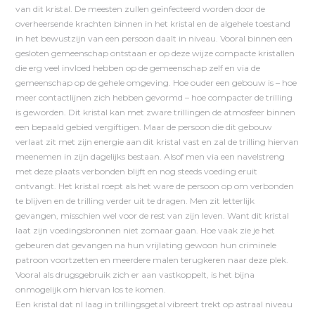
van dit kristal. De meesten zullen geïnfecteerd worden door de
overheersende krachten binnen in het kristal en de algehele toestand
in het bewustzijn van een persoon daalt in niveau. Vooral binnen een
gesloten gemeenschap ontstaan er op deze wijze compacte kristallen
die erg veel invloed hebben op de gemeenschap zelf en via de
gemeenschap op de gehele omgeving. Hoe ouder een gebouw is – hoe
meer contactlijnen zich hebben gevormd – hoe compacter de trilling
is geworden. Dit kristal kan met zware trillingen de atmosfeer binnen
een bepaald gebied vergiftigen. Maar de persoon die dit gebouw
verlaat zit met zijn energie aan dit kristal vast en zal de trilling hiervan
meenemen in zijn dagelijks bestaan. Alsof men via een navelstreng
met deze plaats verbonden blijft en nog steeds voeding eruit
ontvangt. Het kristal roept als het ware de persoon op om verbonden
te blijven en de trilling verder uit te dragen. Men zit letterlijk
gevangen, misschien wel voor de rest van zijn leven. Want dit kristal
laat zijn voedingsbronnen niet zomaar gaan. Hoe vaak zie je het
gebeuren dat gevangen na hun vrijlating gewoon hun criminele
patroon voortzetten en meerdere malen terugkeren naar deze plek.
Vooral als drugsgebruik zich er aan vastkoppelt, is het bijna
onmogelijk om hiervan los te komen.
Een kristal dat nl laag in trillingsgetal vibreert trekt op astraal niveau